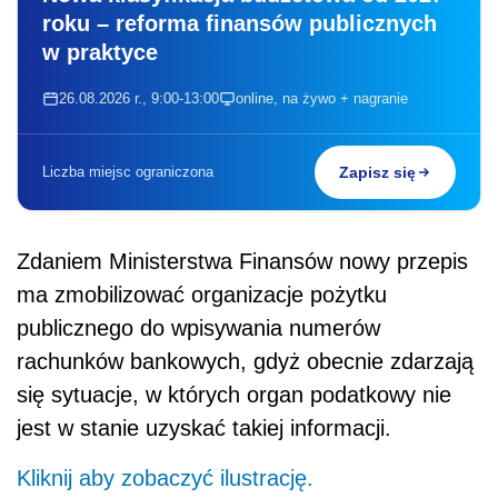
roku – reforma finansów publicznych
w praktyce
26.08.2026 r., 9:00-13:00
online, na żywo + nagranie
Liczba miejsc ograniczona
Zapisz się
Zdaniem Ministerstwa Finansów nowy przepis
ma zmobilizować organizacje pożytku
publicznego do wpisywania numerów
rachunków bankowych, gdyż obecnie zdarzają
się sytuacje, w których organ podatkowy nie
jest w stanie uzyskać takiej informacji.
Kliknij aby zobaczyć ilustrację.