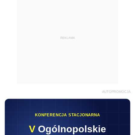
REKLAMA
AUTOPROMOCJA
KONFERENCJA STACJONARNA
V
Ogólnopolskie