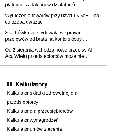
płatności za faktury w działalności
Wyłudzenia towarów przy użyciu KSeF – na
co trzeba uważać
Skarbówka zdecydowała w sprawie
przelewów od brata na konto siostry.
Pieniądze z emerytury mamy wyglądały jak
Od 2 sierpnia wchodzą nowe przepisy AI
darowizna, ale podatku jednak nie będzie
Act. Wielu przedsiębiorców może nie
wiedzieć, że dotyczą także ich
Kalkulatory
Kalkulator składki zdrowotnej dla
przedsiębiorcy
Kalkulator dla przedsiębiorców
Kalkulator wynagrodzeń
Kalkulator umów zlecenia