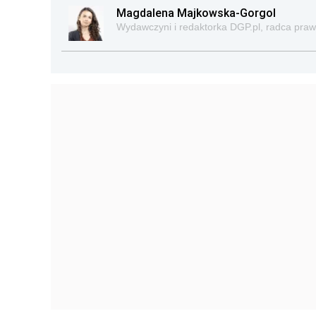
Magdalena Majkowska-Gorgol
Wydawczyni i redaktorka DGP.pl, radca pra