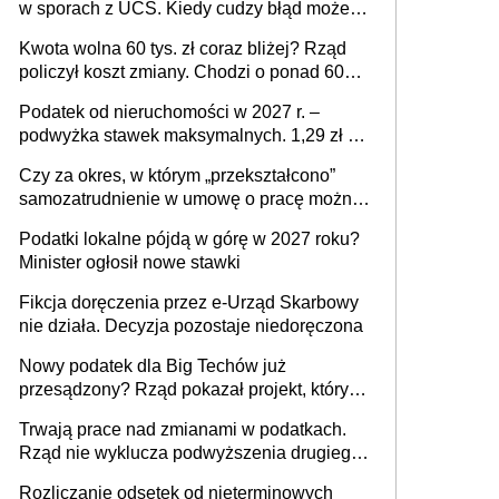
w sporach z UCS. Kiedy cudzy błąd może
stać się Twoim problemem
Kwota wolna 60 tys. zł coraz bliżej? Rząd
policzył koszt zmiany. Chodzi o ponad 60
mld zł
Podatek od nieruchomości w 2027 r. –
podwyżka stawek maksymalnych. 1,29 zł za
1 m2 mieszkania, 36,49 zł za 1 m2
Czy za okres, w którym „przekształcono”
budynków i lokali związanych z
samozatrudnienie w umowę o pracę można
prowadzeniem działalności gospodarczej
wystawić faktury korygujące? Rozwiązanie
Podatki lokalne pójdą w górę w 2027 roku?
umowy cywilnoprawnej jedynym
Minister ogłosił nowe stawki
racjonalnym wyjściem
Fikcja doręczenia przez e-Urząd Skarbowy
nie działa. Decyzja pozostaje niedoręczona
Nowy podatek dla Big Techów już
przesądzony? Rząd pokazał projekt, który
może zmienić zasady gry w Polsce
Trwają prace nad zmianami w podatkach.
Rząd nie wyklucza podwyższenia drugiego
progu PIT
Rozliczanie odsetek od nieterminowych