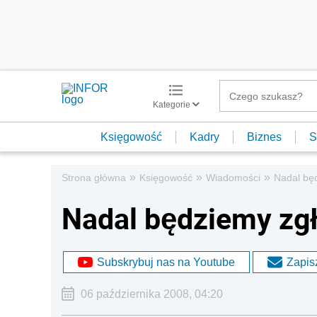
Kategorie
Księgowość
Kadry
Biznes
S
»
»
»
Strona główna
Księgowość
Wiadomości
Nadal bę
Nadal będziemy zg
Subskrybuj nas na Youtube
Zapisz
06 października 2008, 04:20