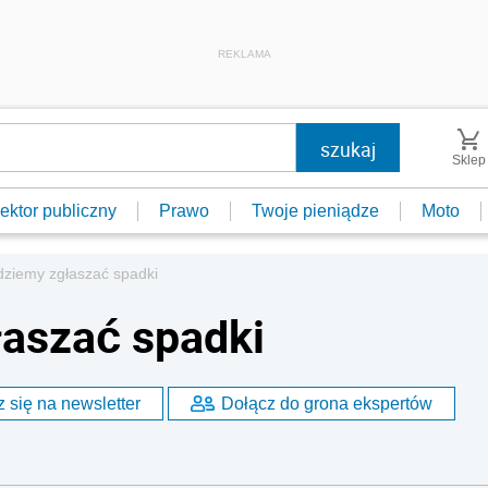
REKLAMA
Sklep
ektor publiczny
Prawo
Twoje pieniądze
Moto
dziemy zgłaszać spadki
łaszać spadki
 się na newsletter
Dołącz do grona ekspertów