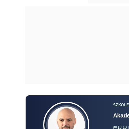
SZKOLE
Akade
13.10 |