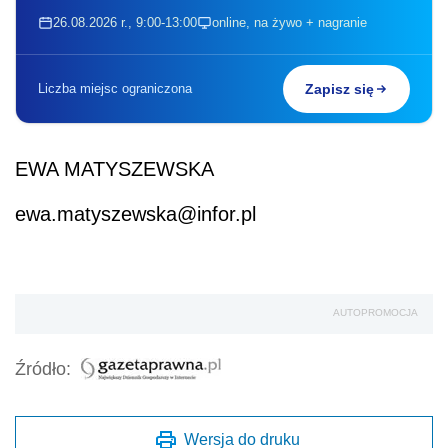
26.08.2026 r., 9:00-13:00
online, na żywo + nagranie
Liczba miejsc ograniczona
Zapisz się
EWA MATYSZEWSKA
ewa.matyszewska@infor.pl
AUTOPROMOCJA
Źródło:
Wersja do druku