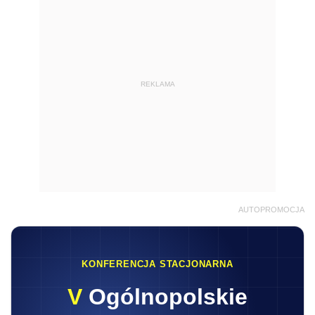
REKLAMA
AUTOPROMOCJA
KONFERENCJA STACJONARNA
V
Ogólnopolskie