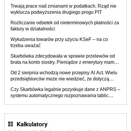
w Polsce
Trwają prace nad zmianami w podatkach. Rząd nie
wyklucza podwyższenia drugiego progu PIT
Rozliczanie odsetek od nieterminowych płatności za
faktury w działalności
Wyłudzenia towarów przy użyciu KSeF – na co
trzeba uważać
Skarbówka zdecydowała w sprawie przelewów od
brata na konto siostry. Pieniądze z emerytury mamy
wyglądały jak darowizna, ale podatku jednak nie
Od 2 sierpnia wchodzą nowe przepisy AI Act. Wielu
będzie
przedsiębiorców może nie wiedzieć, że dotyczą
także ich
Czy Skarbówka legalnie pozyskuje dane z ANPRS –
systemu automatycznego rozpoznawania tablic
rejestracyjnych pojazdów z kamer drogowych?
Kalkulatory