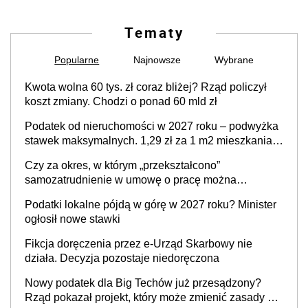
Tematy
Popularne
Najnowsze
Wybrane
Kwota wolna 60 tys. zł coraz bliżej? Rząd policzył
koszt zmiany. Chodzi o ponad 60 mld zł
Podatek od nieruchomości w 2027 roku – podwyżka
stawek maksymalnych. 1,29 zł za 1 m2 mieszkania,
36,49 zł za 1 m2 budynków i lokali związanych z
Czy za okres, w którym „przekształcono”
prowadzeniem działalności gospodarczej
samozatrudnienie w umowę o pracę można
wystawić faktury korygujące? Rozwiązanie umowy
Podatki lokalne pójdą w górę w 2027 roku? Minister
cywilnoprawnej jedynym racjonalnym wyjściem
ogłosił nowe stawki
Fikcja doręczenia przez e-Urząd Skarbowy nie
działa. Decyzja pozostaje niedoręczona
Nowy podatek dla Big Techów już przesądzony?
Rząd pokazał projekt, który może zmienić zasady gry