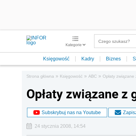
Kategorie
Księgowość
Kadry
Biznes
S
»
»
»
Strona główna
Księgowość
ABC
Opłaty związane 
Opłaty związane z 
Subskrybuj nas na Youtube
Zapisz
24 stycznia 2008, 14:54