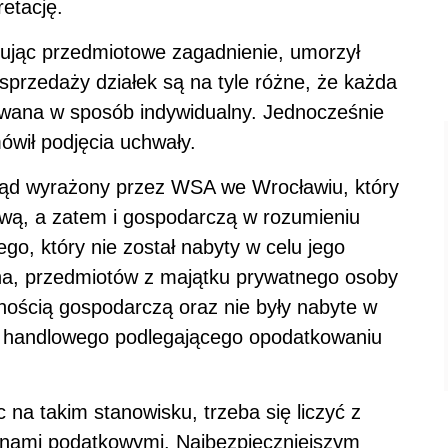
etację.
rując przedmiotowe zagadnienie, umorzył
sprzedaży działek są na tyle różne, że każda
rywana w sposób indywidualny. Jednocześnie
wił podjęcia uchwały.
ląd wyrażony przez WSA we Wrocławiu, który
dlową, a zatem i gospodarczą w rozumieniu
go, który nie został nabyty w celu jego
na, przedmiotów z majątku prywatnego osoby
alnością gospodarczą oraz nie były nabyte w
ru handlowego podlegającego opodatkowaniu
c na takim stanowisku, trzeba się liczyć z
anami podatkowymi. Najbezpieczniejszym