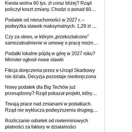
Kwota wolna 60 tys. zł coraz bliżej? Rząd
policzył koszt zmiany. Chodzi o ponad 60
mld zł
Podatek od nieruchomości w 2027 r. –
podwyżka stawek maksymalnych. 1,29 zł za
1 m2 mieszkania, 36,49 zł za 1 m2
Czy za okres, w którym „przekształcono”
budynków i lokali związanych z
samozatrudnienie w umowę o pracę można
prowadzeniem działalności gospodarczej
wystawić faktury korygujące? Rozwiązanie
Podatki lokalne pójdą w górę w 2027 roku?
umowy cywilnoprawnej jedynym
Minister ogłosił nowe stawki
racjonalnym wyjściem
Fikcja doręczenia przez e-Urząd Skarbowy
nie działa. Decyzja pozostaje niedoręczona
Nowy podatek dla Big Techów już
przesądzony? Rząd pokazał projekt, który
może zmienić zasady gry w Polsce
Trwają prace nad zmianami w podatkach.
Rząd nie wyklucza podwyższenia drugiego
progu PIT
Rozliczanie odsetek od nieterminowych
płatności za faktury w działalności