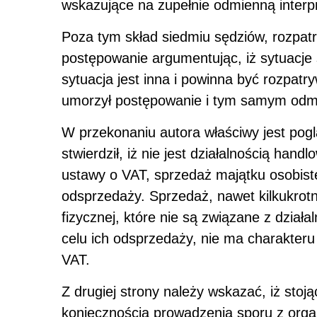
wskazujące na zupełnie odmienną interpr
Poza tym skład siedmiu sędziów, rozpat
postępowanie argumentując, iż sytuacje 
sytuacja jest inna i powinna być rozpat
umorzył postępowanie i tym samym odmó
W przekonaniu autora właściwy jest pog
stwierdził, iż nie jest działalnością han
ustawy o VAT, sprzedaż majątku osobiste
odsprzedaży. Sprzedaż, nawet kilkukrot
fizycznej, które nie są związane z dział
celu ich odsprzedaży, nie ma charakte
VAT.
Z drugiej strony należy wskazać, iż stoją
koniecznością prowadzenia sporu z org