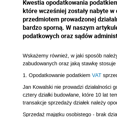
Kwestia opodatkowania podatkiem
które wcześniej zostały nabyte w 
przedmiotem prowadzonej działaln
bardzo sporną. W naszym artykul
podatkowych oraz sądów administ
Wskażemy również, w jaki sposób należ
zabudowanych oraz jaką stawkę stosuje s
1. Opodatkowanie podatkiem
VAT
sprzed
Jan Kowalski nie prowadzi działalności g
cztery działki budowlane, które 10 lat t
transakcje sprzedaży działek należy o
Sprzedaż majątku osobistego - brak dzia