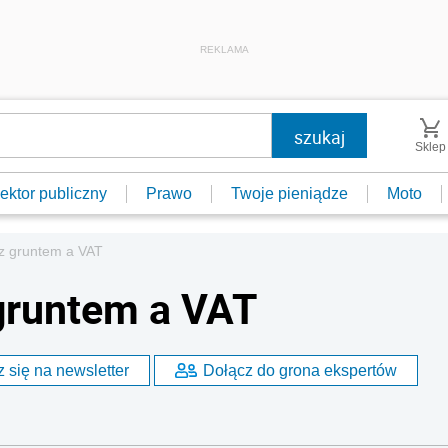
REKLAMA
Sklep
ektor publiczny
Prawo
Twoje pieniądze
Moto
z gruntem a VAT
gruntem a VAT
 się na newsletter
Dołącz do grona ekspertów