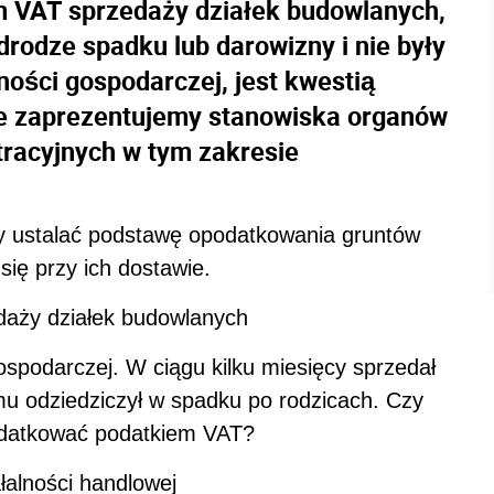
 VAT sprzedaży działek budowlanych,
drodze spadku lub darowizny i nie były
ości gospodarczej, jest kwestią
e zaprezentujemy stanowiska organów
racyjnych w tym zakresie
y ustalać podstawę opodatkowania gruntów
ię przy ich dostawie.
aży działek budowlanych
ospodarczej. W ciągu kilku miesięcy sprzedał
emu odziedziczył w spadku po rodzicach. Czy
podatkować podatkiem VAT?
łalności handlowej