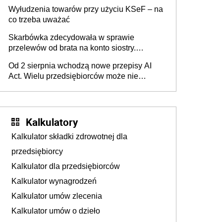
Wyłudzenia towarów przy użyciu KSeF – na
co trzeba uważać
Skarbówka zdecydowała w sprawie
przelewów od brata na konto siostry.
Pieniądze z emerytury mamy wyglądały jak
Od 2 sierpnia wchodzą nowe przepisy AI
darowizna, ale podatku jednak nie będzie
Act. Wielu przedsiębiorców może nie
wiedzieć, że dotyczą także ich
Kalkulatory
Kalkulator składki zdrowotnej dla
przedsiębiorcy
Kalkulator dla przedsiębiorców
Kalkulator wynagrodzeń
Kalkulator umów zlecenia
Kalkulator umów o dzieło