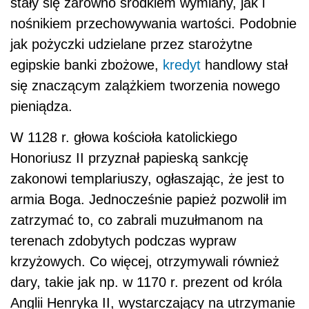
stały się zarówno środkiem wymiany, jak i
nośnikiem przechowywania wartości. Podobnie
jak pożyczki udzielane przez starożytne
egipskie banki zbożowe,
kredyt
handlowy stał
się znaczącym zalążkiem tworzenia nowego
pieniądza.
W 1128 r. głowa kościoła katolickiego
Honoriusz II przyznał papieską sankcję
zakonowi templariuszy, ogłaszając, że jest to
armia Boga. Jednocześnie papież pozwolił im
zatrzymać to, co zabrali muzułmanom na
terenach zdobytych podczas wypraw
krzyżowych. Co więcej, otrzymywali również
dary, takie jak np. w 1170 r. prezent od króla
Anglii Henryka II, wystarczający na utrzymanie