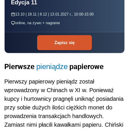
Edycja 11
13.10 | 18.11 | 8.12 | 13.01.2027 r., 10:00-15:00
online, na żywo + nagranie
Zapisz się
Pierwsze
papierowe
pieniądze
Pierwszy papierowy pieniądz został
wprowadzony w Chinach w XI w. Ponieważ
kupcy i hurtownicy pragnęli uniknąć posiadania
przy sobie dużych ilości ciężkich monet do
prowadzenia transakcjach handlowych.
Zamiast nimi płacili kawałkami papieru. Chiński