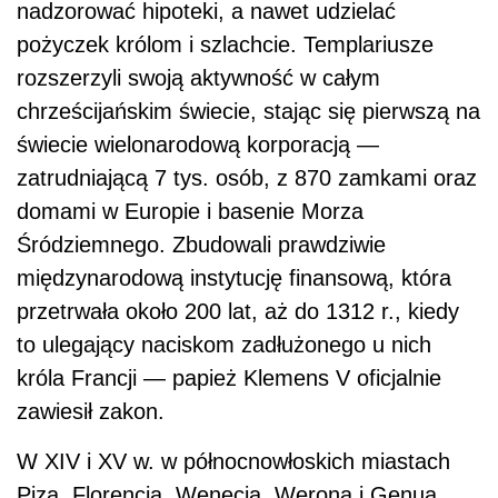
nadzorować hipoteki, a nawet udzielać
pożyczek królom i szlachcie. Templariusze
rozszerzyli swoją aktywność w całym
chrześcijańskim świecie, stając się pierwszą na
świecie wielonarodową korporacją —
zatrudniającą 7 tys. osób, z 870 zamkami oraz
domami w Europie i basenie Morza
Śródziemnego. Zbudowali prawdziwie
międzynarodową instytucję finansową, która
przetrwała około 200 lat, aż do 1312 r., kiedy
to ulegający naciskom zadłużonego u nich
króla Francji — papież Klemens V oficjalnie
zawiesił zakon.
W XIV i XV w. w północnowłoskich miastach
Piza, Florencja, Wenecja, Werona i Genua