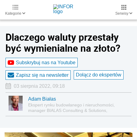
Kategorie
Serwisy
Dlaczego waluty przestały
być wymienialne na złoto?
Subskrybuj nas na Youtube
Dołącz do ekspertów
Zapisz się na newsletter
03 sierpnia 2022, 09:18
Adam Białas
Ekspert rynku budowlanego i nieruchomości,
manager BIALAS Consulting & Solutions,
dziennikarz biznesowy