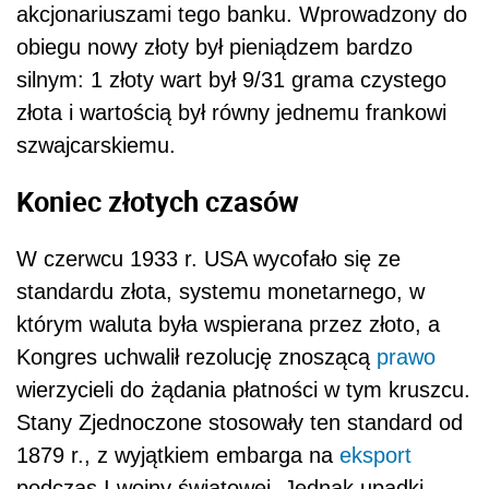
akcjonariuszami tego banku. Wprowadzony do
obiegu nowy złoty był pieniądzem bardzo
silnym: 1 złoty wart był 9/31 grama czystego
złota i wartością był równy jednemu frankowi
szwajcarskiemu.
Koniec złotych czasów
W czerwcu 1933 r. USA wycofało się ze
standardu złota, systemu monetarnego, w
którym waluta była wspierana przez złoto, a
Kongres uchwalił rezolucję znoszącą
prawo
wierzycieli do żądania płatności w tym kruszcu.
Stany Zjednoczone stosowały ten standard od
1879 r., z wyjątkiem embarga na
eksport
podczas I wojny światowej. Jednak upadki