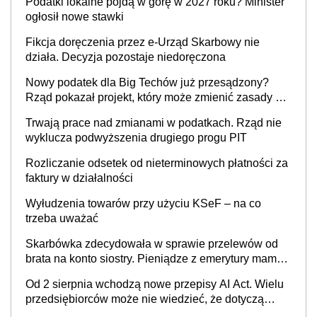
Podatki lokalne pójdą w górę w 2027 roku? Minister
cywilnoprawnej jedynym racjonalnym wyjściem
ogłosił nowe stawki
Fikcja doręczenia przez e-Urząd Skarbowy nie
działa. Decyzja pozostaje niedoręczona
Nowy podatek dla Big Techów już przesądzony?
Rząd pokazał projekt, który może zmienić zasady gry
w Polsce
Trwają prace nad zmianami w podatkach. Rząd nie
wyklucza podwyższenia drugiego progu PIT
Rozliczanie odsetek od nieterminowych płatności za
faktury w działalności
Wyłudzenia towarów przy użyciu KSeF – na co
trzeba uważać
Skarbówka zdecydowała w sprawie przelewów od
brata na konto siostry. Pieniądze z emerytury mamy
wyglądały jak darowizna, ale podatku jednak nie
Od 2 sierpnia wchodzą nowe przepisy AI Act. Wielu
będzie
przedsiębiorców może nie wiedzieć, że dotyczą
także ich