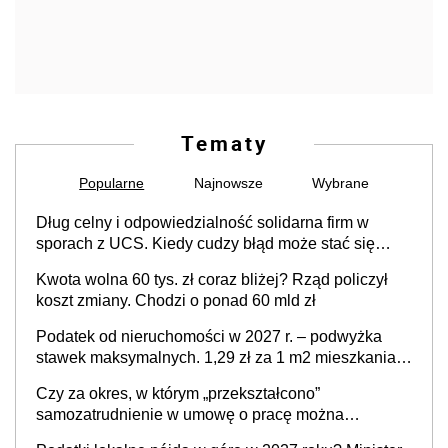
Tematy
Popularne
Najnowsze
Wybrane
Dług celny i odpowiedzialność solidarna firm w
sporach z UCS. Kiedy cudzy błąd może stać się
Twoim problemem
Kwota wolna 60 tys. zł coraz bliżej? Rząd policzył
koszt zmiany. Chodzi o ponad 60 mld zł
Podatek od nieruchomości w 2027 r. – podwyżka
stawek maksymalnych. 1,29 zł za 1 m2 mieszkania,
36,49 zł za 1 m2 budynków i lokali związanych z
Czy za okres, w którym „przekształcono”
prowadzeniem działalności gospodarczej
samozatrudnienie w umowę o pracę można
wystawić faktury korygujące? Rozwiązanie umowy