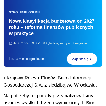
SZKOLENIE ONLINE
Nowa klasyfikacja budżetowa od 2027
roku – reforma finansów publicznych
w praktyce
26.08.2026 r., 9:00-13:00
online, na żywo + nagranie
Liczba miejsc ograniczona
Zapisz się
• Krajowy Rejestr Długów Biuro Informacji
Gospodarczej S.A. z siedzibą we Wrocławiu.
Na potrzeby tej porady przeanalizowaliśmy
usługi wszystkich trzech wymienionych Biur.