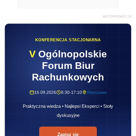
AUTOPROMOCJA
KONFERENCJA STACJONARNA
V
Ogólnopolskie
Forum Biur
Rachunkowych
16.09.2026
8:30-17:10
Warszawa
Praktyczna wiedza • Najlepsi Eksperci • Stoły
dyskusyjne
Zapisz się