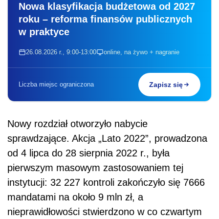
Nowa klasyfikacja budżetowa od 2027
roku – reforma finansów publicznych
w praktyce
26.08.2026 r., 9:00-13:00
online, na żywo + nagranie
Liczba miejsc ograniczona
Zapisz się
Nowy rozdział otworzyło nabycie
sprawdzające. Akcja „Lato 2022”, prowadzona
od 4 lipca do 28 sierpnia 2022 r., była
pierwszym masowym zastosowaniem tej
instytucji: 32 227 kontroli zakończyło się 7666
mandatami na około 9 mln zł, a
nieprawidłowości stwierdzono w co czwartym