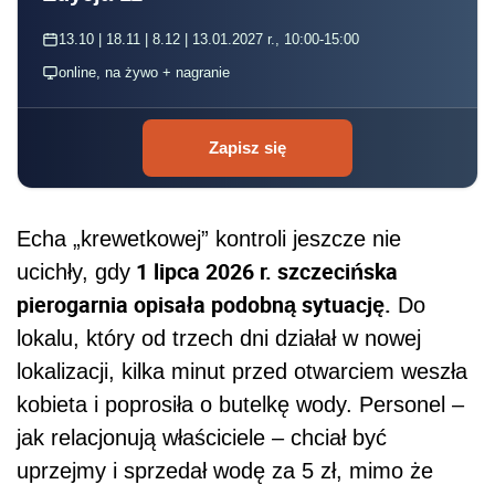
13.10 | 18.11 | 8.12 | 13.01.2027 r., 10:00-15:00
online, na żywo + nagranie
Zapisz się
Echa „krewetkowej” kontroli jeszcze nie
1 lipca 2026 r. szczecińska
ucichły, gdy
pierogarnia opisała podobną sytuację.
Do
lokalu, który od trzech dni działał w nowej
lokalizacji, kilka minut przed otwarciem weszła
kobieta i poprosiła o butelkę wody. Personel –
jak relacjonują właściciele – chciał być
uprzejmy i sprzedał wodę za 5 zł, mimo że