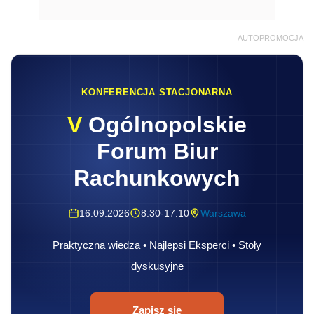
AUTOPROMOCJA
KONFERENCJA STACJONARNA
V
Ogólnopolskie
Forum Biur
Rachunkowych
16.09.2026
8:30-17:10
Warszawa
Praktyczna wiedza • Najlepsi Eksperci • Stoły
dyskusyjne
Zapisz się