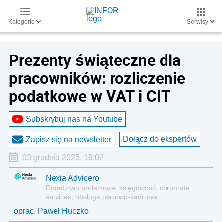
Kategorie
Serwisy
Prezenty świąteczne dla
pracowników: rozliczenie
podatkowe w VAT i CIT
Subskrybuj nas na Youtube
Dołącz do ekspertów
Zapisz się na newsletter
03 grudnia 2025, 19:02
Nexia Advicero
Doradztwo podatkowe, księgowość, corporate
services, obsługa płacowo-kadrowa
oprac. Paweł Huczko