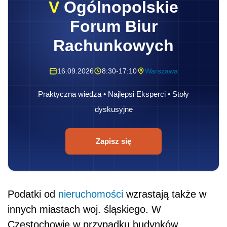
V
Ogólnopolskie
Forum Biur
Rachunkowych
16.09.2026
8:30-17:10
Warszawa
Praktyczna wiedza • Najlepsi Eksperci • Stoły
dyskusyjne
Zapisz się
Podatki od
nieruchomości
wzrastają także w
innych miastach woj. śląskiego. W
Częstochowie w przypadku budynków