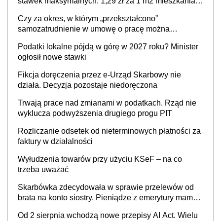
stawek maksymalnych. 1,29 zł za 1 m2 mieszkania,
36,49 zł za 1 m2 budynków i lokali związanych z
Czy za okres, w którym „przekształcono”
prowadzeniem działalności gospodarczej
samozatrudnienie w umowę o pracę można
wystawić faktury korygujące? Rozwiązanie umowy
Podatki lokalne pójdą w górę w 2027 roku? Minister
cywilnoprawnej jedynym racjonalnym wyjściem
ogłosił nowe stawki
Fikcja doręczenia przez e-Urząd Skarbowy nie
działa. Decyzja pozostaje niedoręczona
Trwają prace nad zmianami w podatkach. Rząd nie
wyklucza podwyższenia drugiego progu PIT
Rozliczanie odsetek od nieterminowych płatności za
faktury w działalności
Wyłudzenia towarów przy użyciu KSeF – na co
trzeba uważać
Skarbówka zdecydowała w sprawie przelewów od
brata na konto siostry. Pieniądze z emerytury mamy
wyglądały jak darowizna, ale podatku jednak nie
Od 2 sierpnia wchodzą nowe przepisy AI Act. Wielu
będzie