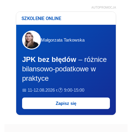
AUTOPROMOCJA
SZKOLENIE ONLINE
Małgorzata Tarkowska
JPK bez błędów
– różnice
bilansowo-podatkowe w
praktyce
📅 11-12.08.2026 r.
🕐 9:00-15:00
Zapisz się