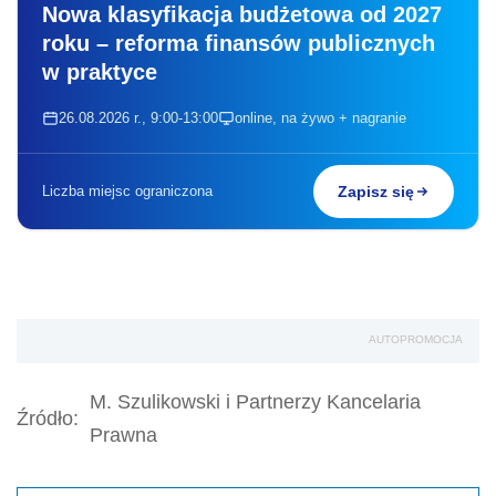
Nowa klasyfikacja budżetowa od 2027
roku – reforma finansów publicznych
w praktyce
26.08.2026 r., 9:00-13:00
online, na żywo + nagranie
Liczba miejsc ograniczona
Zapisz się
AUTOPROMOCJA
M. Szulikowski i Partnerzy Kancelaria
Źródło:
Prawna