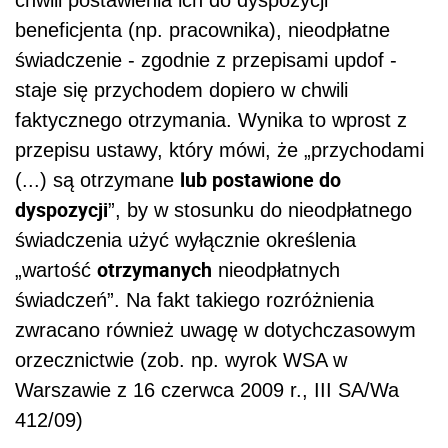
chwili postawienia ich do dyspozycji
beneficjenta (np. pracownika), nieodpłatne
świadczenie - zgodnie z przepisami updof -
staje się przychodem dopiero w chwili
faktycznego otrzymania. Wynika to wprost z
przepisu ustawy, który mówi, że „przychodami
lub postawione do
(...) są otrzymane
dyspozycji
”, by w stosunku do nieodpłatnego
świadczenia użyć wyłącznie określenia
otrzymanych
„wartość
nieodpłatnych
świadczeń”. Na fakt takiego rozróżnienia
zwracano również uwagę w dotychczasowym
orzecznictwie (zob. np. wyrok WSA w
Warszawie z 16 czerwca 2009 r., III SA/Wa
412/09)