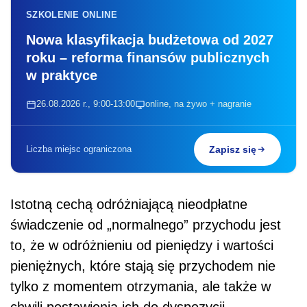
SZKOLENIE ONLINE
Nowa klasyfikacja budżetowa od 2027
roku – reforma finansów publicznych
w praktyce
26.08.2026 r., 9:00-13:00
online, na żywo + nagranie
Liczba miejsc ograniczona
Zapisz się
Istotną cechą odróżniającą nieodpłatne
świadczenie od „normalnego” przychodu jest
to, że w odróżnieniu od pieniędzy i wartości
pieniężnych, które stają się przychodem nie
tylko z momentem otrzymania, ale także w