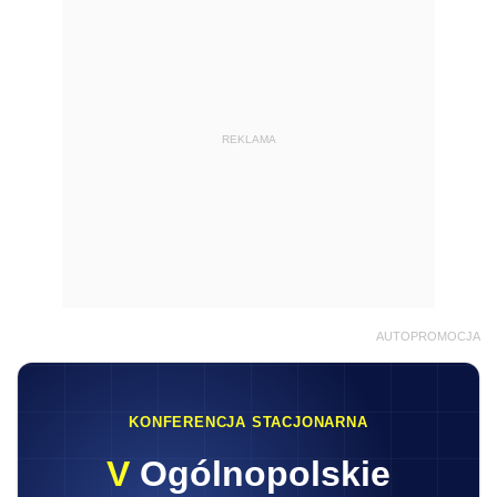
REKLAMA
AUTOPROMOCJA
KONFERENCJA STACJONARNA
V
Ogólnopolskie