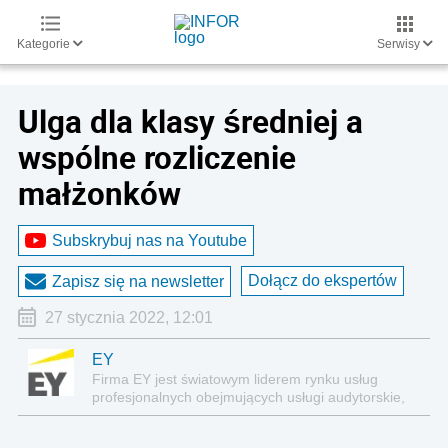
Kategorie
Serwisy
Ulga dla klasy średniej a
wspólne rozliczenie
małżonków
Subskrybuj nas na Youtube
Dołącz do ekspertów
Zapisz się na newsletter
27 stycznia 2022, 12:01
EY
Firma EY jest światowym liderem rynku usług
profesjonalnych obejmujących usługi audytorskie,
doradztwo podatkowe, doradztwo biznesowe i
doradztwo transakcyjne.