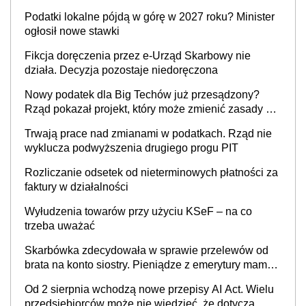
wystawić faktury korygujące? Rozwiązanie umowy
Podatki lokalne pójdą w górę w 2027 roku? Minister
cywilnoprawnej jedynym racjonalnym wyjściem
ogłosił nowe stawki
Fikcja doręczenia przez e-Urząd Skarbowy nie
działa. Decyzja pozostaje niedoręczona
Nowy podatek dla Big Techów już przesądzony?
Rząd pokazał projekt, który może zmienić zasady gry
w Polsce
Trwają prace nad zmianami w podatkach. Rząd nie
wyklucza podwyższenia drugiego progu PIT
Rozliczanie odsetek od nieterminowych płatności za
faktury w działalności
Wyłudzenia towarów przy użyciu KSeF – na co
trzeba uważać
Skarbówka zdecydowała w sprawie przelewów od
brata na konto siostry. Pieniądze z emerytury mamy
wyglądały jak darowizna, ale podatku jednak nie
Od 2 sierpnia wchodzą nowe przepisy AI Act. Wielu
będzie
przedsiębiorców może nie wiedzieć, że dotyczą