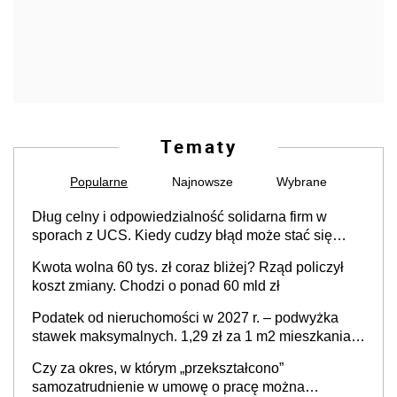
Tematy
Popularne
Najnowsze
Wybrane
Dług celny i odpowiedzialność solidarna firm w
sporach z UCS. Kiedy cudzy błąd może stać się
Twoim problemem
Kwota wolna 60 tys. zł coraz bliżej? Rząd policzył
koszt zmiany. Chodzi o ponad 60 mld zł
Podatek od nieruchomości w 2027 r. – podwyżka
stawek maksymalnych. 1,29 zł za 1 m2 mieszkania,
36,49 zł za 1 m2 budynków i lokali związanych z
Czy za okres, w którym „przekształcono”
prowadzeniem działalności gospodarczej
samozatrudnienie w umowę o pracę można