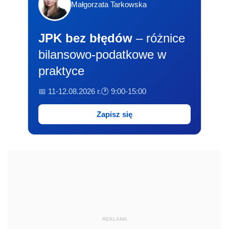
Małgorzata Tarkowska
JPK bez błędów
– różnice
bilansowo-podatkowe w
praktyce
📅 11-12.08.2026 r.
🕐 9:00-15:00
Zapisz się
REKLAMA