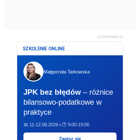
AUTOPROMOCJA
SZKOLENIE ONLINE
Małgorzata Tarkowska
JPK bez błędów
– różnice
bilansowo-podatkowe w
praktyce
📅 11-12.08.2026 r.
🕐 9:00-15:00
Zapisz się