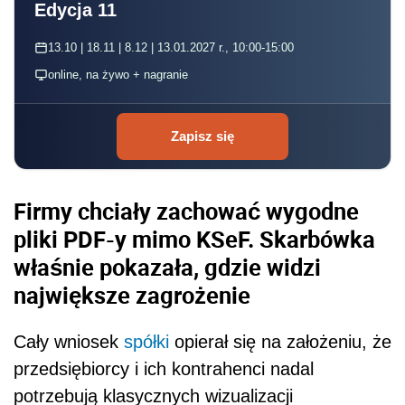
Edycja 11
13.10 | 18.11 | 8.12 | 13.01.2027 r., 10:00-15:00
online, na żywo + nagranie
Zapisz się
Firmy chciały zachować wygodne
pliki PDF-y mimo KSeF. Skarbówka
właśnie pokazała, gdzie widzi
największe zagrożenie
Cały wniosek
spółki
opierał się na założeniu, że
przedsiębiorcy i ich kontrahenci nadal
potrzebują klasycznych wizualizacji