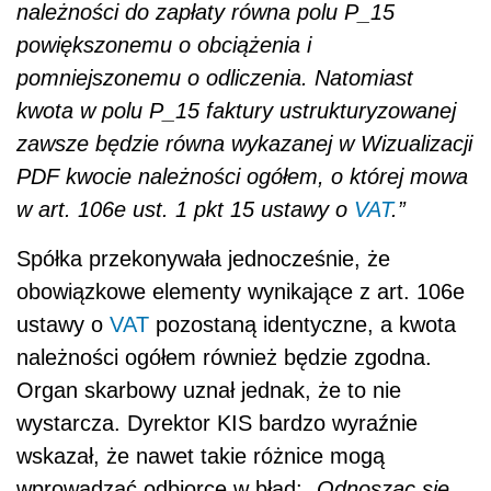
należności do zapłaty równa polu P_15
powiększonemu o obciążenia i
pomniejszonemu o odliczenia. Natomiast
kwota w polu P_15 faktury ustrukturyzowanej
zawsze będzie równa wykazanej w Wizualizacji
PDF kwocie należności ogółem, o której mowa
w art. 106e ust. 1 pkt 15 ustawy o
VAT
.”
Spółka przekonywała jednocześnie, że
obowiązkowe elementy wynikające z art. 106e
ustawy o
VAT
pozostaną identyczne, a kwota
należności ogółem również będzie zgodna.
Organ skarbowy uznał jednak, że to nie
wystarcza. Dyrektor KIS bardzo wyraźnie
wskazał, że nawet takie różnice mogą
wprowadzać odbiorcę w błąd:
„Odnosząc się