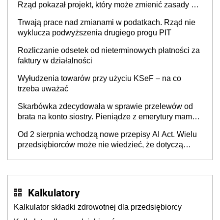
Rząd pokazał projekt, który może zmienić zasady gry
w Polsce
Trwają prace nad zmianami w podatkach. Rząd nie
wyklucza podwyższenia drugiego progu PIT
Rozliczanie odsetek od nieterminowych płatności za
faktury w działalności
Wyłudzenia towarów przy użyciu KSeF – na co
trzeba uważać
Skarbówka zdecydowała w sprawie przelewów od
brata na konto siostry. Pieniądze z emerytury mamy
wyglądały jak darowizna, ale podatku jednak nie
Od 2 sierpnia wchodzą nowe przepisy AI Act. Wielu
będzie
przedsiębiorców może nie wiedzieć, że dotyczą
także ich
Kalkulatory
Kalkulator składki zdrowotnej dla przedsiębiorcy