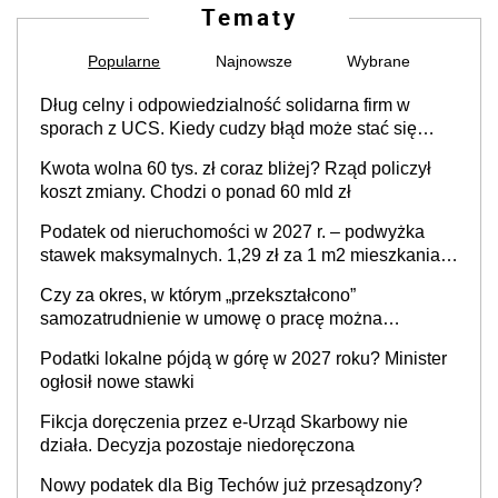
Tematy
Popularne
Najnowsze
Wybrane
Dług celny i odpowiedzialność solidarna firm w
sporach z UCS. Kiedy cudzy błąd może stać się
Twoim problemem
Kwota wolna 60 tys. zł coraz bliżej? Rząd policzył
koszt zmiany. Chodzi o ponad 60 mld zł
Podatek od nieruchomości w 2027 r. – podwyżka
stawek maksymalnych. 1,29 zł za 1 m2 mieszkania,
36,49 zł za 1 m2 budynków i lokali związanych z
Czy za okres, w którym „przekształcono”
prowadzeniem działalności gospodarczej
samozatrudnienie w umowę o pracę można
wystawić faktury korygujące? Rozwiązanie umowy
Podatki lokalne pójdą w górę w 2027 roku? Minister
cywilnoprawnej jedynym racjonalnym wyjściem
ogłosił nowe stawki
Fikcja doręczenia przez e-Urząd Skarbowy nie
działa. Decyzja pozostaje niedoręczona
Nowy podatek dla Big Techów już przesądzony?