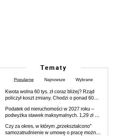
Tematy
Popularne
Najnowsze
Wybrane
Kwota wolna 60 tys. zł coraz bliżej? Rząd
policzył koszt zmiany. Chodzi o ponad 60
mld zł
Podatek od nieruchomości w 2027 roku –
podwyżka stawek maksymalnych. 1,29 zł za
1 m2 mieszkania, 36,49 zł za 1 m2
Czy za okres, w którym „przekształcono”
budynków i lokali związanych z
samozatrudnienie w umowę o pracę można
prowadzeniem działalności gospodarczej