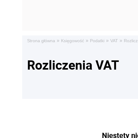
»
»
»
»
Strona główna
Księgowość
Podatki
VAT
Rozlic
Rozliczenia VAT
Niestety ni