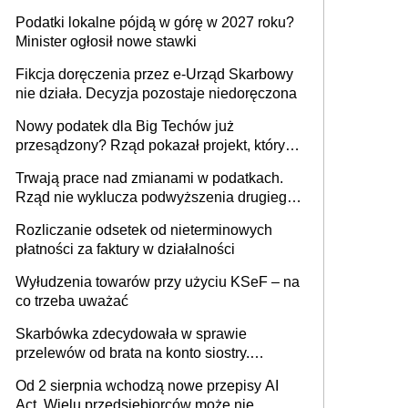
wystawić faktury korygujące? Rozwiązanie
Podatki lokalne pójdą w górę w 2027 roku?
umowy cywilnoprawnej jedynym
Minister ogłosił nowe stawki
racjonalnym wyjściem
Fikcja doręczenia przez e-Urząd Skarbowy
nie działa. Decyzja pozostaje niedoręczona
Nowy podatek dla Big Techów już
przesądzony? Rząd pokazał projekt, który
może zmienić zasady gry w Polsce
Trwają prace nad zmianami w podatkach.
Rząd nie wyklucza podwyższenia drugiego
progu PIT
Rozliczanie odsetek od nieterminowych
płatności za faktury w działalności
Wyłudzenia towarów przy użyciu KSeF – na
co trzeba uważać
Skarbówka zdecydowała w sprawie
przelewów od brata na konto siostry.
Pieniądze z emerytury mamy wyglądały jak
Od 2 sierpnia wchodzą nowe przepisy AI
darowizna, ale podatku jednak nie będzie
Act. Wielu przedsiębiorców może nie