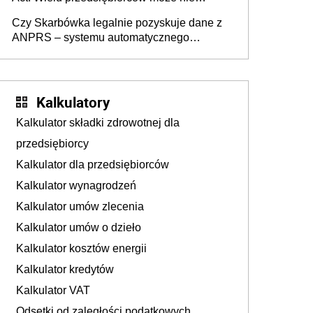
wiedzieć, że dotyczą także ich
Czy Skarbówka legalnie pozyskuje dane z
ANPRS – systemu automatycznego
rozpoznawania tablic rejestracyjnych
pojazdów z kamer drogowych?
Kalkulatory
Kalkulator składki zdrowotnej dla
przedsiębiorcy
Kalkulator dla przedsiębiorców
Kalkulator wynagrodzeń
Kalkulator umów zlecenia
Kalkulator umów o dzieło
Kalkulator kosztów energii
Kalkulator kredytów
Kalkulator VAT
Odsetki od zaległości podatkowych