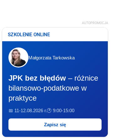
AUTOPROMOCJA
SZKOLENIE ONLINE
Małgorzata Tarkowska
JPK bez błędów
– różnice
bilansowo-podatkowe w
praktyce
📅 11-12.08.2026 r.
🕐 9:00-15:00
Zapisz się