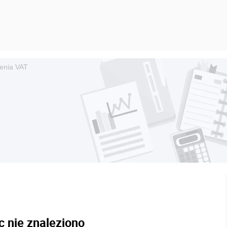
zenia VAT
c nie znaleziono