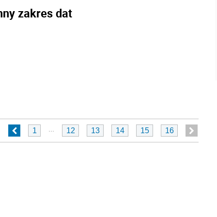
nny zakres dat
...
1
12
13
14
15
16