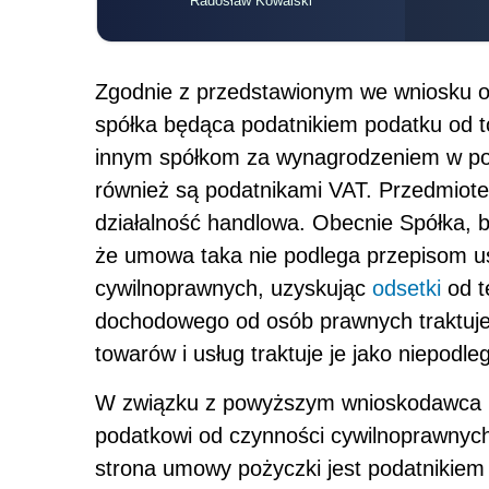
Radosław Kowalski
Zgodnie z przedstawionym we wniosku o 
spółka będąca podatnikiem podatku od t
innym spółkom za wynagrodzeniem w po
również są podatnikami VAT. Przedmiotem 
działalność handlowa. Obecnie Spółka, 
że umowa taka nie podlega przepisom u
cywilnoprawnych, uzyskując
odsetki
od t
dochodowego od osób prawnych traktuje 
towarów i usług traktuje je jako niepodl
W związku z powyższym wnioskodawca pod
podatkowi od czynności cywilnoprawnych,
strona umowy pożyczki jest podatnikie