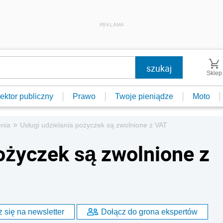
REKLAMA
Sklep
ektor publiczny
Prawo
Twoje pieniądze
Moto
»
enia
Usługi udzielania pożyczek są zwolnione z VAT
pożyczek są zwolnione z
 się na newsletter
Dołącz do grona ekspertów