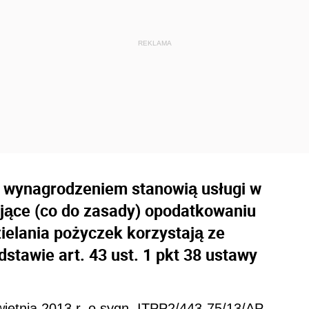
a wynagrodzeniem stanowią usługi w
jące (co do zasady) opodatkowaniu
ielania pożyczek korzystają ze
stawie art. 43 ust. 1 pkt 38 ustawy
kwietnia 2013 r. o sygn. ITPP2/443-75/13/AP