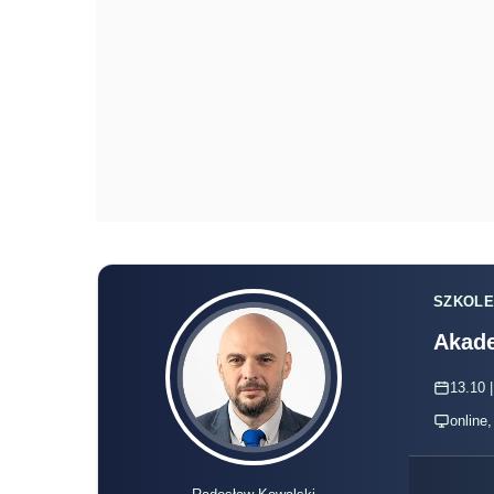
SZKOLE
Akade
13.10 |
online