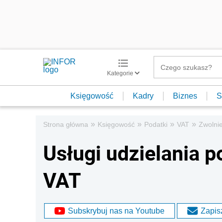
Kategorie
Księgowość
Kadry
Biznes
S
»
»
»
»
Strona główna
Księgowość
Podatki
VAT
Zwolni
Usługi udzielania 
VAT
Subskrybuj nas na Youtube
Zapisz