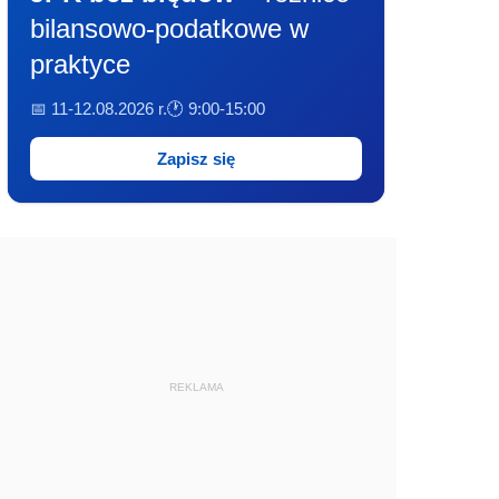
bilansowo-podatkowe w
praktyce
📅 11-12.08.2026 r.
🕐 9:00-15:00
Zapisz się
REKLAMA