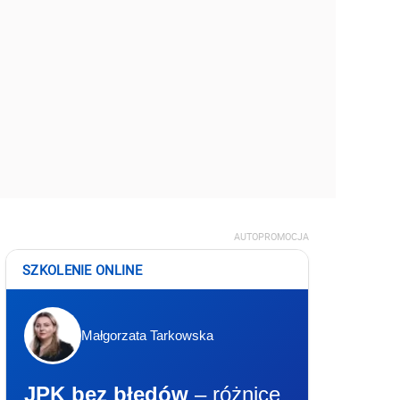
AUTOPROMOCJA
SZKOLENIE ONLINE
Małgorzata Tarkowska
JPK bez błędów
– różnice