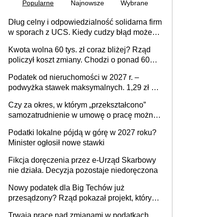
Popularne
Najnowsze
Wybrane
Dług celny i odpowiedzialność solidarna firm
w sporach z UCS. Kiedy cudzy błąd może
stać się Twoim problemem
Kwota wolna 60 tys. zł coraz bliżej? Rząd
policzył koszt zmiany. Chodzi o ponad 60
mld zł
Podatek od nieruchomości w 2027 r. –
podwyżka stawek maksymalnych. 1,29 zł za
1 m2 mieszkania, 36,49 zł za 1 m2
Czy za okres, w którym „przekształcono”
budynków i lokali związanych z
samozatrudnienie w umowę o pracę można
prowadzeniem działalności gospodarczej
wystawić faktury korygujące? Rozwiązanie
Podatki lokalne pójdą w górę w 2027 roku?
umowy cywilnoprawnej jedynym
Minister ogłosił nowe stawki
racjonalnym wyjściem
Fikcja doręczenia przez e-Urząd Skarbowy
nie działa. Decyzja pozostaje niedoręczona
Nowy podatek dla Big Techów już
przesądzony? Rząd pokazał projekt, który
może zmienić zasady gry w Polsce
Trwają prace nad zmianami w podatkach.