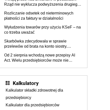
Rząd nie wyklucza podwyższenia drugiego
progu PIT
Rozliczanie odsetek od nieterminowych
płatności za faktury w działalności
Wyłudzenia towarów przy użyciu KSeF – na
co trzeba uważać
Skarbówka zdecydowała w sprawie
przelewów od brata na konto siostry.
Pieniądze z emerytury mamy wyglądały jak
Od 2 sierpnia wchodzą nowe przepisy AI
darowizna, ale podatku jednak nie będzie
Act. Wielu przedsiębiorców może nie
wiedzieć, że dotyczą także ich
Kalkulatory
Kalkulator składki zdrowotnej dla
przedsiębiorcy
Kalkulator dla przedsiębiorców