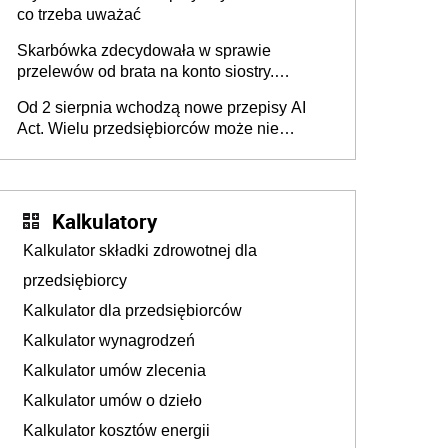
co trzeba uważać
Skarbówka zdecydowała w sprawie
przelewów od brata na konto siostry.
Pieniądze z emerytury mamy wyglądały jak
Od 2 sierpnia wchodzą nowe przepisy AI
darowizna, ale podatku jednak nie będzie
Act. Wielu przedsiębiorców może nie
wiedzieć, że dotyczą także ich
Kalkulatory
Kalkulator składki zdrowotnej dla
przedsiębiorcy
Kalkulator dla przedsiębiorców
Kalkulator wynagrodzeń
Kalkulator umów zlecenia
Kalkulator umów o dzieło
Kalkulator kosztów energii