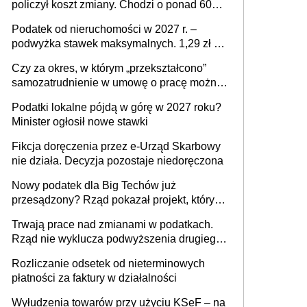
policzył koszt zmiany. Chodzi o ponad 60
mld zł
Podatek od nieruchomości w 2027 r. –
podwyżka stawek maksymalnych. 1,29 zł za
1 m2 mieszkania, 36,49 zł za 1 m2
Czy za okres, w którym „przekształcono”
budynków i lokali związanych z
samozatrudnienie w umowę o pracę można
prowadzeniem działalności gospodarczej
wystawić faktury korygujące? Rozwiązanie
Podatki lokalne pójdą w górę w 2027 roku?
umowy cywilnoprawnej jedynym
Minister ogłosił nowe stawki
racjonalnym wyjściem
Fikcja doręczenia przez e-Urząd Skarbowy
nie działa. Decyzja pozostaje niedoręczona
Nowy podatek dla Big Techów już
przesądzony? Rząd pokazał projekt, który
może zmienić zasady gry w Polsce
Trwają prace nad zmianami w podatkach.
Rząd nie wyklucza podwyższenia drugiego
progu PIT
Rozliczanie odsetek od nieterminowych
płatności za faktury w działalności
Wyłudzenia towarów przy użyciu KSeF – na