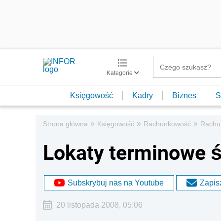
Kategorie
Księgowość
Kadry
Biznes
S
»
»
»
Strona główna
Księgowość
Rachunkowość
Rachu
Lokaty terminowe 
Subskrybuj nas na Youtube
Zapisz
20 listopada 2008, 05:06