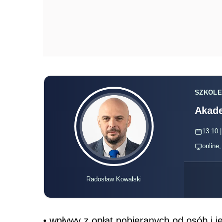
SZKOLE
Akade
13.10 |
online
Radosław Kowalski
• wpływy z opłat pobieranych od osób i 