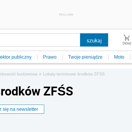
REKLAMA
Sklep
ektor publiczny
Prawo
Twoje pieniądze
Moto
»
nkowość budżetowa
Lokaty terminowe środków ZFŚS
środków ZFŚS
 się na newsletter