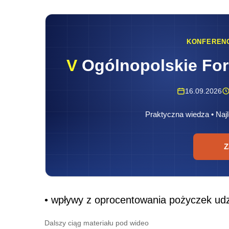
KONFEREN
V
Ogólnopolskie Fo
16.09.2026
Praktyczna wiedza • Najl
Z
• wpływy z oprocentowania pożyczek udz
Dalszy ciąg materiału pod wideo