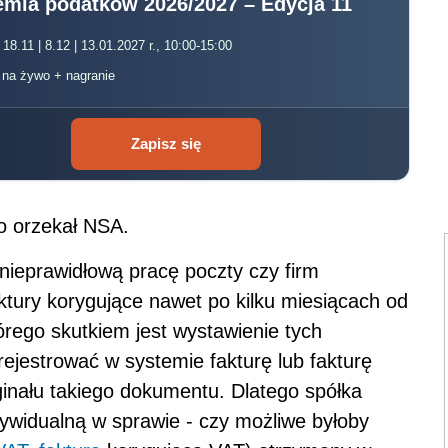
mia podatków 2026/2027 – Edycja 11
 18.11 | 8.12 | 13.01.2027 r., 10:00-15:00
, na żywo + nagranie
Zapisz się
o orzekał NSA.
 nieprawidłową pracę poczty czy firm
faktury korygujące nawet po kilku miesiącach od
órego skutkiem jest wystawienie tych
jestrować w systemie fakturę lub fakturę
ginału takiego dokumentu. Dlatego spółka
dywidualną w sprawie - czy możliwe byłoby