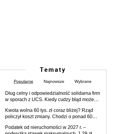
Tematy
Popularne
Najnowsze
Wybrane
Dług celny i odpowiedzialność solidarna firm
w sporach z UCS. Kiedy cudzy błąd może
stać się Twoim problemem
Kwota wolna 60 tys. zł coraz bliżej? Rząd
policzył koszt zmiany. Chodzi o ponad 60
mld zł
Podatek od nieruchomości w 2027 r. –
podwyżka stawek maksymalnych. 1,29 zł za