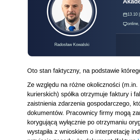
Akade
13.10 |
online
Radosław Kowalski
Oto stan faktyczny, na podstawie któreg
Ze względu na różne okoliczności (m.in.
kurierskich) spółka otrzymuje faktury i 
zaistnienia zdarzenia gospodarczego, kt
dokumentów. Pracownicy firmy mogą zare
korygującą wyłącznie po otrzymaniu ory
wystąpiła z wnioskiem o interpretację in