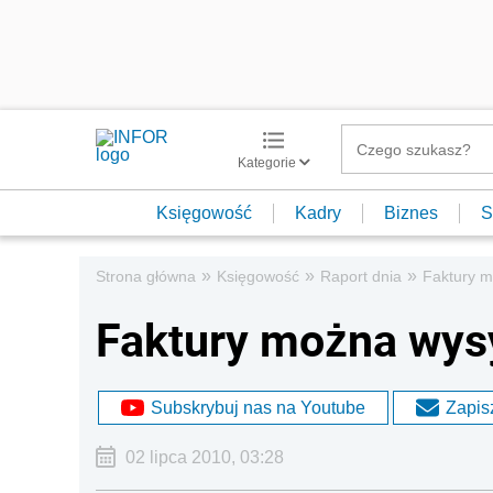
Kategorie
Księgowość
Kadry
Biznes
S
»
»
»
Strona główna
Księgowość
Raport dnia
Faktury m
Faktury można wys
Subskrybuj nas na Youtube
Zapisz
02 lipca 2010, 03:28