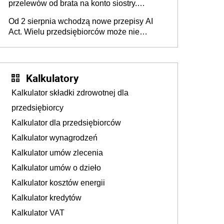
przelewów od brata na konto siostry.
Pieniądze z emerytury mamy wyglądały jak
Od 2 sierpnia wchodzą nowe przepisy AI
darowizna, ale podatku jednak nie będzie
Act. Wielu przedsiębiorców może nie
wiedzieć, że dotyczą także ich
Kalkulatory
Kalkulator składki zdrowotnej dla
przedsiębiorcy
Kalkulator dla przedsiębiorców
Kalkulator wynagrodzeń
Kalkulator umów zlecenia
Kalkulator umów o dzieło
Kalkulator kosztów energii
Kalkulator kredytów
Kalkulator VAT