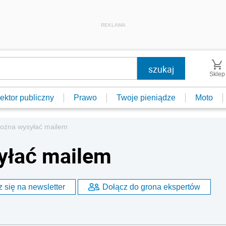
REKLAMA
Sklep
ektor publiczny
Prawo
Twoje pieniądze
Moto
ożna wysyłać mailem
yłać mailem
 się na newsletter
Dołącz do grona ekspertów