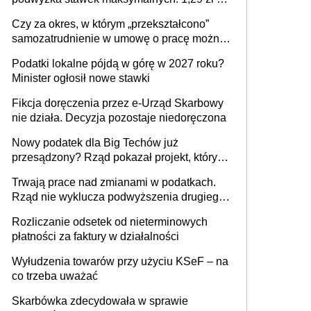
1 m2 mieszkania, 36,49 zł za 1 m2
Czy za okres, w którym „przekształcono”
budynków i lokali związanych z
samozatrudnienie w umowę o pracę można
prowadzeniem działalności gospodarczej
wystawić faktury korygujące? Rozwiązanie
Podatki lokalne pójdą w górę w 2027 roku?
umowy cywilnoprawnej jedynym
Minister ogłosił nowe stawki
racjonalnym wyjściem
Fikcja doręczenia przez e-Urząd Skarbowy
nie działa. Decyzja pozostaje niedoręczona
Nowy podatek dla Big Techów już
przesądzony? Rząd pokazał projekt, który
może zmienić zasady gry w Polsce
Trwają prace nad zmianami w podatkach.
Rząd nie wyklucza podwyższenia drugiego
progu PIT
Rozliczanie odsetek od nieterminowych
płatności za faktury w działalności
Wyłudzenia towarów przy użyciu KSeF – na
co trzeba uważać
Skarbówka zdecydowała w sprawie