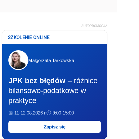
AUTOPROMOCJA
SZKOLENIE ONLINE
Małgorzata Tarkowska
JPK bez błędów
– różnice
bilansowo-podatkowe w
praktyce
📅 11-12.08.2026 r.
🕐 9:00-15:00
Zapisz się