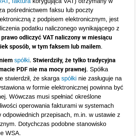
VAT
,
faktura
korygująca VAT) otrzymany w
(za pośrednictwem faksu lub poczty
elektroniczną z podpisem elektronicznym, jest
iczenia podatku naliczonego wynikającego z
prawo odliczyć VAT naliczony w miesiącu
wiek sposób, w tym faksem lub mailem
.
aniem
. Stwierdziły, że tylko tradycyjna
spółki
ormacie PDF nie ma mocy prawnej.
Spółka
 stwierdził, że skarga
spółki
nie zasługuje na
ystawiona w formie elektronicznej powinna być
nej. Wówczas musi spełniać określone
liwości operowania fakturami w systemach
 odpowiednich przepisach, m.in. w ustawie z
nicznym. Dotychczas podobne stanowisko
ące WSA.