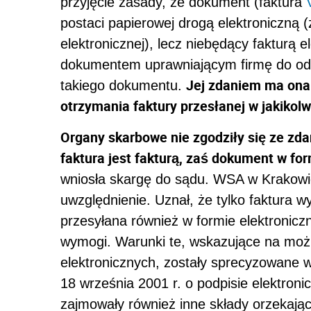
przyjęcie zasady, że dokument (faktura
postaci papierowej drogą elektroniczną 
elektronicznej), lecz niebędący fakturą 
dokumentem uprawniającym firmę do odl
Jej zdaniem ma ona 
takiego dokumentu.
otrzymania faktury przesłanej w jakikol
Organy skarbowe nie zgodziły się ze zd
faktura jest fakturą, zaś dokument w f
wniosła skargę do sądu. WSA w Krakowie
uwzględnienie. Uznał, że tylko faktura w
przesyłana również w formie elektronicz
wymogi. Warunki te, wskazujące na moż
elektronicznych, zostały sprecyzowane w
18 września 2001 r. o podpisie elektro
zajmowały również inne składy orzekaj