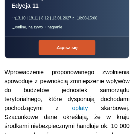
Edycja 11
13.10 | 18.11 | 8.12 | 13.01.2027 r., 10:00-15:00
online, na żywo + nagranie
Zapisz się
Wprowadzenie proponowanego zwolnienia
spowoduje z pewnością zmniejszenie wpływów
do budżetów jednostek samorządu
terytorialnego, które dysponują dochodami
pochodzącymi z
opłaty
skarbowej.
Szacunkowe dane określają, że w kraju
środkami niebezpiecznymi handluje ok. 10 000