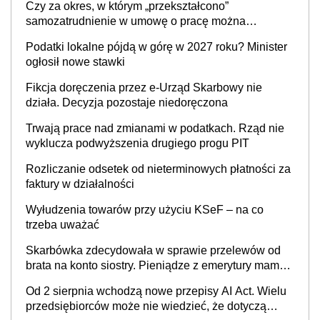
Czy za okres, w którym „przekształcono”
prowadzeniem działalności gospodarczej
samozatrudnienie w umowę o pracę można
wystawić faktury korygujące? Rozwiązanie umowy
Podatki lokalne pójdą w górę w 2027 roku? Minister
cywilnoprawnej jedynym racjonalnym wyjściem
ogłosił nowe stawki
Fikcja doręczenia przez e-Urząd Skarbowy nie
działa. Decyzja pozostaje niedoręczona
Trwają prace nad zmianami w podatkach. Rząd nie
wyklucza podwyższenia drugiego progu PIT
Rozliczanie odsetek od nieterminowych płatności za
faktury w działalności
Wyłudzenia towarów przy użyciu KSeF – na co
trzeba uważać
Skarbówka zdecydowała w sprawie przelewów od
brata na konto siostry. Pieniądze z emerytury mamy
wyglądały jak darowizna, ale podatku jednak nie
Od 2 sierpnia wchodzą nowe przepisy AI Act. Wielu
będzie
przedsiębiorców może nie wiedzieć, że dotyczą