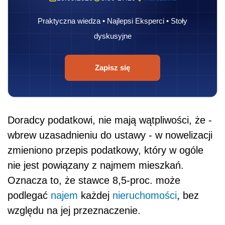
Praktyczna wiedza • Najlepsi Eksperci • Stoły
dyskusyjne
Zapisz się
Doradcy podatkowi, nie mają wątpliwości, że -
wbrew uzasadnieniu do ustawy - w nowelizacji
zmieniono przepis podatkowy, który w ogóle
nie jest powiązany z najmem mieszkań.
Oznacza to, że stawce 8,5-proc. może
podlegać
najem
każdej
nieruchomości
, bez
względu na jej przeznaczenie.