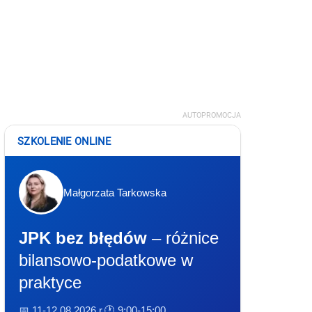
AUTOPROMOCJA
SZKOLENIE ONLINE
Małgorzata Tarkowska
JPK bez błędów
– różnice
bilansowo-podatkowe w
praktyce
📅 11-12.08.2026 r.
🕐 9:00-15:00