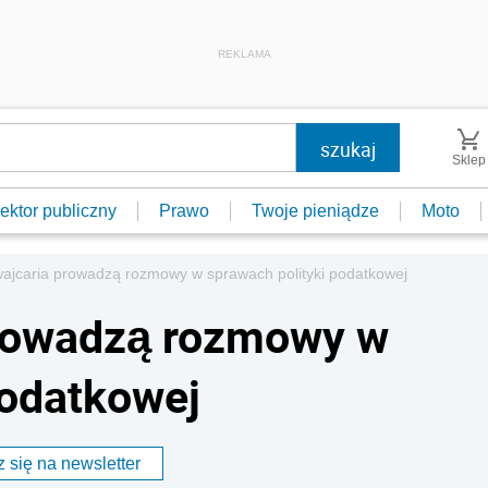
REKLAMA
Sklep
ektor publiczny
Prawo
Twoje pieniądze
Moto
wajcaria prowadzą rozmowy w sprawach polityki podatkowej
prowadzą rozmowy w
podatkowej
 się na newsletter