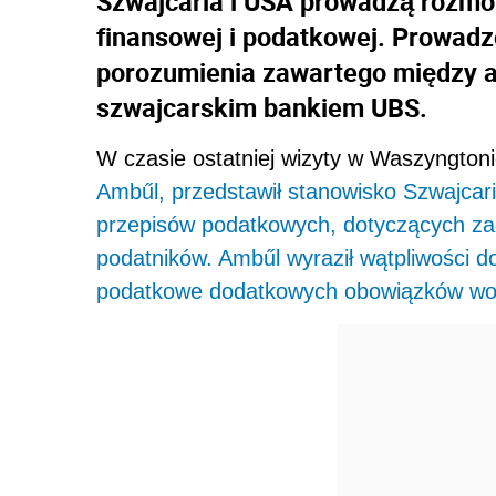
Szwajcaria i USA prowadzą rozmo
finansowej i podatkowej. Prowad
porozumienia zawartego między 
szwajcarskim bankiem UBS.
W czasie ostatniej wizyty w Waszyngtoni
Ambűl, przedstawił stanowisko Szwajcar
przepisów podatkowych, dotyczących z
podatników. Ambűl wyraził wątpliwości 
podatkowe dodatkowych obowiązków wobe