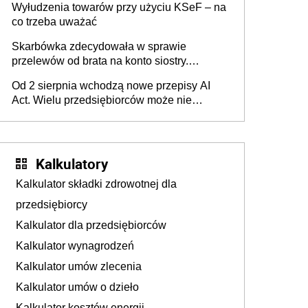
Wyłudzenia towarów przy użyciu KSeF – na
co trzeba uważać
Skarbówka zdecydowała w sprawie
przelewów od brata na konto siostry.
Pieniądze z emerytury mamy wyglądały jak
Od 2 sierpnia wchodzą nowe przepisy AI
darowizna, ale podatku jednak nie będzie
Act. Wielu przedsiębiorców może nie
wiedzieć, że dotyczą także ich
Kalkulatory
Kalkulator składki zdrowotnej dla
przedsiębiorcy
Kalkulator dla przedsiębiorców
Kalkulator wynagrodzeń
Kalkulator umów zlecenia
Kalkulator umów o dzieło
Kalkulator kosztów energii