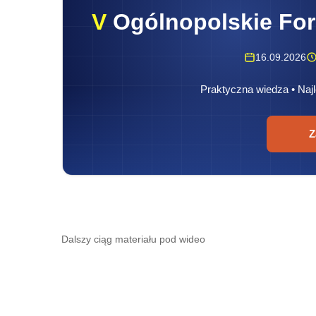
V
Ogólnopolskie Fo
16.09.2026
Praktyczna wiedza • Najl
Z
Dalszy ciąg materiału pod wideo