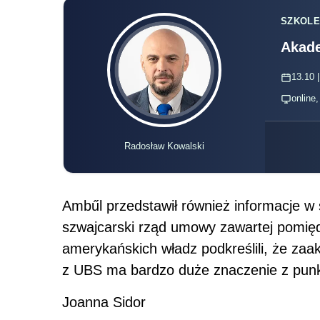
SZKOLE
Akade
13.10 |
online
Radosław Kowalski
Ambűl przedstawił również informacje w
szwajcarski rząd umowy zawartej pomię
amerykańskich władz podkreślili, że za
z UBS ma bardzo duże znaczenie z punkt
Joanna Sidor