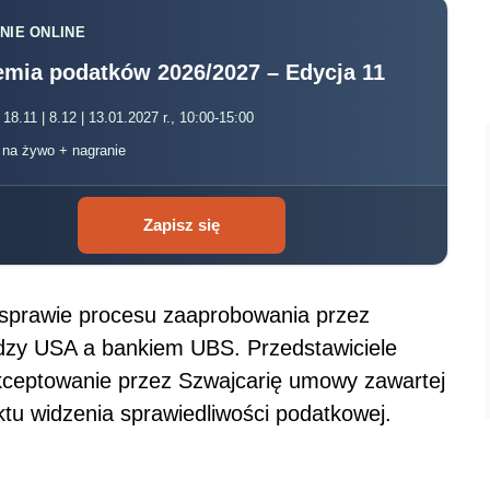
NIE ONLINE
mia podatków 2026/2027 – Edycja 11
 18.11 | 8.12 | 13.01.2027 r., 10:00-15:00
, na żywo + nagranie
Zapisz się
 sprawie procesu zaaprobowania przez
dzy USA a bankiem UBS. Przedstawiciele
akceptowanie przez Szwajcarię umowy zawartej
u widzenia sprawiedliwości podatkowej.