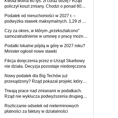
Kwota wolna 60 tys. zł coraz bliżej? Rząd
policzył koszt zmiany. Chodzi o ponad 60
mld zł
Podatek od nieruchomości w 2027 r. –
podwyżka stawek maksymalnych. 1,29 zł za
1 m2 mieszkania, 36,49 zł za 1 m2
Czy za okres, w którym „przekształcono”
budynków i lokali związanych z
samozatrudnienie w umowę o pracę można
prowadzeniem działalności gospodarczej
wystawić faktury korygujące? Rozwiązanie
Podatki lokalne pójdą w górę w 2027 roku?
umowy cywilnoprawnej jedynym
Minister ogłosił nowe stawki
racjonalnym wyjściem
Fikcja doręczenia przez e-Urząd Skarbowy
nie działa. Decyzja pozostaje niedoręczona
Nowy podatek dla Big Techów już
przesądzony? Rząd pokazał projekt, który
może zmienić zasady gry w Polsce
Trwają prace nad zmianami w podatkach.
Rząd nie wyklucza podwyższenia drugiego
progu PIT
Rozliczanie odsetek od nieterminowych
płatności za faktury w działalności