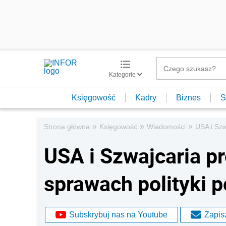
Kategorie
Księgowość
Kadry
Biznes
S
»
»
»
Strona główna
Księgowość
Wiadomości
USA i Sz
USA i Szwajcaria 
sprawach polityki 
Subskrybuj nas na Youtube
Zapisz