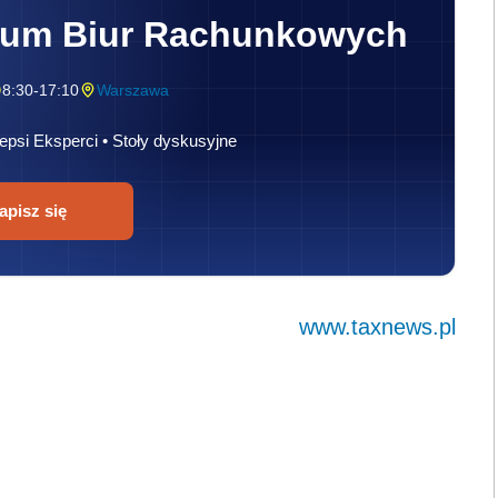
rum Biur Rachunkowych
8:30-17:10
Warszawa
epsi Eksperci • Stoły dyskusyjne
apisz się
www.taxnews.pl