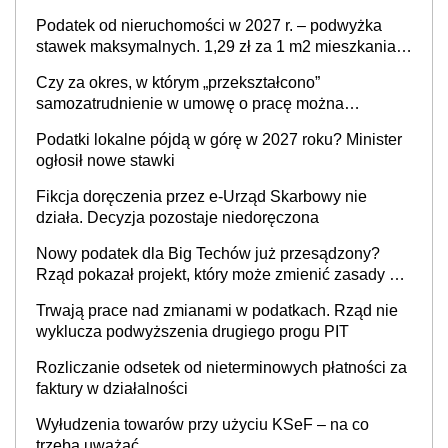
Podatek od nieruchomości w 2027 r. – podwyżka
stawek maksymalnych. 1,29 zł za 1 m2 mieszkania,
36,49 zł za 1 m2 budynków i lokali związanych z
Czy za okres, w którym „przekształcono”
prowadzeniem działalności gospodarczej
samozatrudnienie w umowę o pracę można
wystawić faktury korygujące? Rozwiązanie umowy
Podatki lokalne pójdą w górę w 2027 roku? Minister
cywilnoprawnej jedynym racjonalnym wyjściem
ogłosił nowe stawki
Fikcja doręczenia przez e-Urząd Skarbowy nie
działa. Decyzja pozostaje niedoręczona
Nowy podatek dla Big Techów już przesądzony?
Rząd pokazał projekt, który może zmienić zasady gry
w Polsce
Trwają prace nad zmianami w podatkach. Rząd nie
wyklucza podwyższenia drugiego progu PIT
Rozliczanie odsetek od nieterminowych płatności za
faktury w działalności
Wyłudzenia towarów przy użyciu KSeF – na co
trzeba uważać