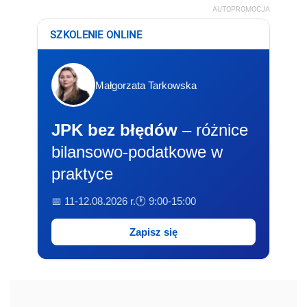
AUTOPROMOCJA
SZKOLENIE ONLINE
Małgorzata Tarkowska
JPK bez błędów
– różnice
bilansowo-podatkowe w
praktyce
📅 11-12.08.2026 r.
🕐 9:00-15:00
Zapisz się