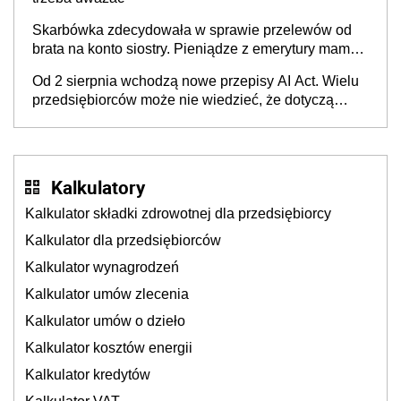
Skarbówka zdecydowała w sprawie przelewów od
brata na konto siostry. Pieniądze z emerytury mamy
wyglądały jak darowizna, ale podatku jednak nie
Od 2 sierpnia wchodzą nowe przepisy AI Act. Wielu
będzie
przedsiębiorców może nie wiedzieć, że dotyczą
także ich
Kalkulatory
Kalkulator składki zdrowotnej dla przedsiębiorcy
Kalkulator dla przedsiębiorców
Kalkulator wynagrodzeń
Kalkulator umów zlecenia
Kalkulator umów o dzieło
Kalkulator kosztów energii
Kalkulator kredytów