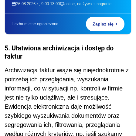
26.08.2026 r., 9:00-13:00
online, na żywo + nagranie
Liczba miejsc ograniczona
Zapisz się
5.
Ułatwiona archiwizacja i dostęp do
faktur
Archiwizacja faktur wiąże się niejednokrotnie z
potrzebą ich przeglądania, wyszukania
informacji, co w sytuacji np. kontroli w firmie
jest nie tylko uciążliwe, ale i stresujące.
Ewidencja elektroniczna daje możliwość
szybkiego wyszukiwania dokumentów oraz
segregowania ich, filtrowania, przeglądania
według różnych kryteriów, np. jeśli szukamy