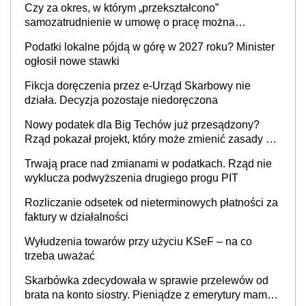
Czy za okres, w którym „przekształcono”
prowadzeniem działalności gospodarczej
samozatrudnienie w umowę o pracę można
wystawić faktury korygujące? Rozwiązanie umowy
Podatki lokalne pójdą w górę w 2027 roku? Minister
cywilnoprawnej jedynym racjonalnym wyjściem
ogłosił nowe stawki
Fikcja doręczenia przez e-Urząd Skarbowy nie
działa. Decyzja pozostaje niedoręczona
Nowy podatek dla Big Techów już przesądzony?
Rząd pokazał projekt, który może zmienić zasady gry
w Polsce
Trwają prace nad zmianami w podatkach. Rząd nie
wyklucza podwyższenia drugiego progu PIT
Rozliczanie odsetek od nieterminowych płatności za
faktury w działalności
Wyłudzenia towarów przy użyciu KSeF – na co
trzeba uważać
Skarbówka zdecydowała w sprawie przelewów od
brata na konto siostry. Pieniądze z emerytury mamy