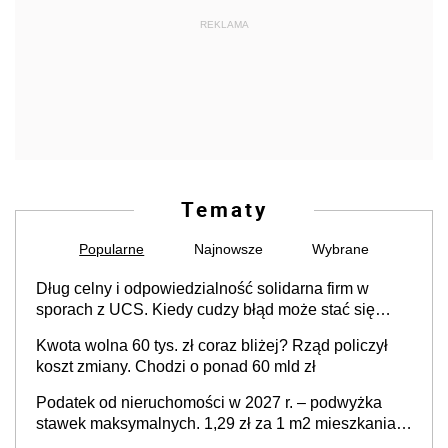
REKLAMA
Tematy
Popularne
Najnowsze
Wybrane
Dług celny i odpowiedzialność solidarna firm w
sporach z UCS. Kiedy cudzy błąd może stać się
Twoim problemem
Kwota wolna 60 tys. zł coraz bliżej? Rząd policzył
koszt zmiany. Chodzi o ponad 60 mld zł
Podatek od nieruchomości w 2027 r. – podwyżka
stawek maksymalnych. 1,29 zł za 1 m2 mieszkania,
36,49 zł za 1 m2 budynków i lokali związanych z