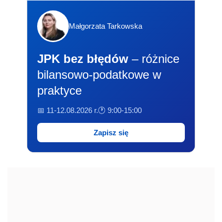
Małgorzata Tarkowska
JPK bez błędów
– różnice
bilansowo-podatkowe w
praktyce
📅 11-12.08.2026 r.
🕐 9:00-15:00
Zapisz się