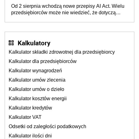
wyglądały jak darowizna, ale podatku jednak nie
Od 2 sierpnia wchodzą nowe przepisy AI Act. Wielu
będzie
przedsiębiorców może nie wiedzieć, że dotyczą
także ich
Kalkulatory
Kalkulator składki zdrowotnej dla przedsiębiorcy
Kalkulator dla przedsiębiorców
Kalkulator wynagrodzeń
Kalkulator umów zlecenia
Kalkulator umów o dzieło
Kalkulator kosztów energii
Kalkulator kredytów
Kalkulator VAT
Odsetki od zaległości podatkowych
Kalkulator ilości dni