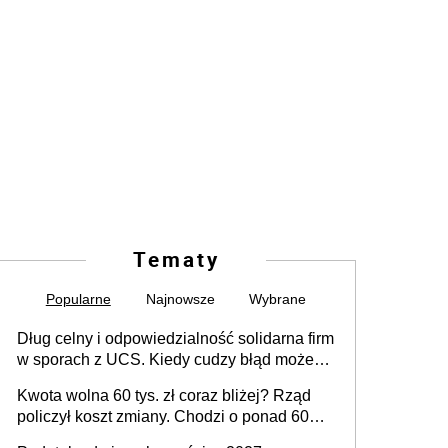
Tematy
Popularne
Najnowsze
Wybrane
Dług celny i odpowiedzialność solidarna firm
w sporach z UCS. Kiedy cudzy błąd może
stać się Twoim problemem
Kwota wolna 60 tys. zł coraz bliżej? Rząd
policzył koszt zmiany. Chodzi o ponad 60
mld zł