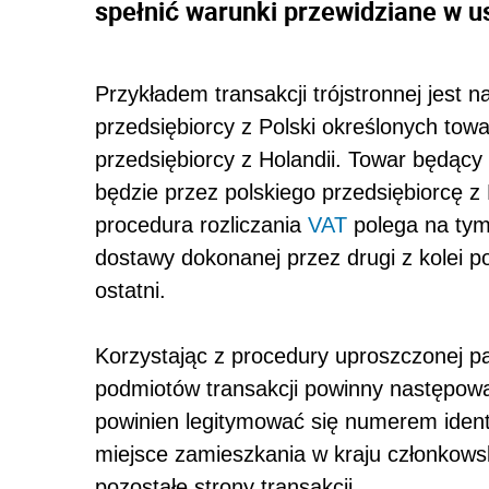
spełnić warunki przewidziane w u
Przykładem transakcji trójstronnej jest 
przedsiębiorcy z Polski określonych tow
przedsiębiorcy z Holandii. Towar będący 
będzie przez polskiego przedsiębiorcę z
procedura rozliczania
VAT
polega na tym,
dostawy dokonanej przez drugi z kolei po
ostatni.
Korzystając z procedury uproszczonej pa
podmiotów transakcji powinny następow
powinien legitymować się numerem identy
miejsce zamieszkania w kraju członkows
pozostałe strony transakcji.