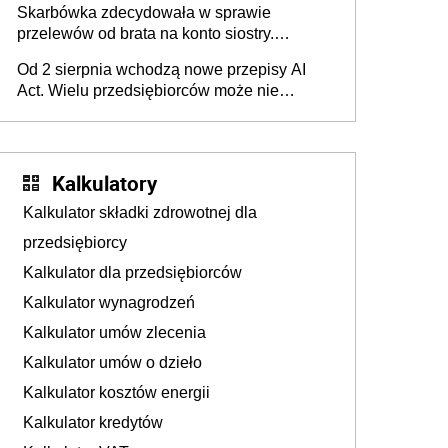
Skarbówka zdecydowała w sprawie
przelewów od brata na konto siostry.
Pieniądze z emerytury mamy wyglądały jak
Od 2 sierpnia wchodzą nowe przepisy AI
darowizna, ale podatku jednak nie będzie
Act. Wielu przedsiębiorców może nie
wiedzieć, że dotyczą także ich
Kalkulatory
Kalkulator składki zdrowotnej dla
przedsiębiorcy
Kalkulator dla przedsiębiorców
Kalkulator wynagrodzeń
Kalkulator umów zlecenia
Kalkulator umów o dzieło
Kalkulator kosztów energii
Kalkulator kredytów