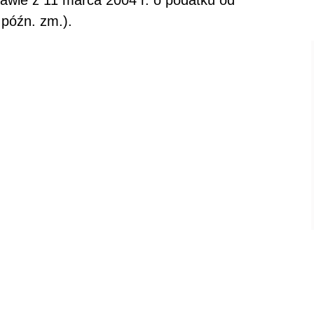
stawie z 11 marca 2004 r. o podatku od
 późn. zm.).