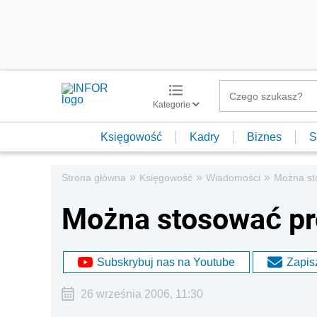
Kategorie
Księgowość
Kadry
Biznes
S
»
»
»
Strona główna
Księgowość
Wiadomości
Można st
Można stosować pr
Subskrybuj nas na Youtube
Zapisz
26 września 2006, 11:30