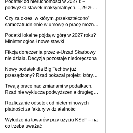
Podatek od nieruchomości w 2027 r. –
podwyżka stawek maksymalnych. 1,29 zł za
1 m2 mieszkania, 36,49 zł za 1 m2
Czy za okres, w którym „przekształcono”
budynków i lokali związanych z
samozatrudnienie w umowę o pracę można
prowadzeniem działalności gospodarczej
wystawić faktury korygujące? Rozwiązanie
Podatki lokalne pójdą w górę w 2027 roku?
umowy cywilnoprawnej jedynym
Minister ogłosił nowe stawki
racjonalnym wyjściem
Fikcja doręczenia przez e-Urząd Skarbowy
nie działa. Decyzja pozostaje niedoręczona
Nowy podatek dla Big Techów już
przesądzony? Rząd pokazał projekt, który
może zmienić zasady gry w Polsce
Trwają prace nad zmianami w podatkach.
Rząd nie wyklucza podwyższenia drugiego
progu PIT
Rozliczanie odsetek od nieterminowych
płatności za faktury w działalności
Wyłudzenia towarów przy użyciu KSeF – na
co trzeba uważać