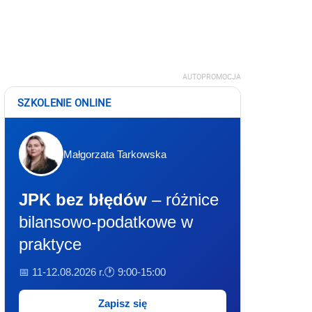
AUTOPROMOCJA
SZKOLENIE ONLINE
Małgorzata Tarkowska
JPK bez błędów
– różnice
bilansowo-podatkowe w
praktyce
📅 11-12.08.2026 r.
🕐 9:00-15:00
Zapisz się