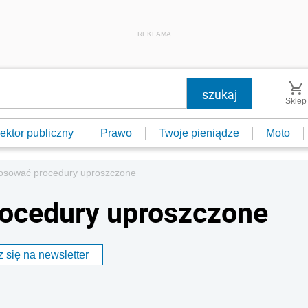
REKLAMA
Sklep
ektor publiczny
Prawo
Twoje pieniądze
Moto
osować procedury uproszczone
ocedury uproszczone
 się na newsletter