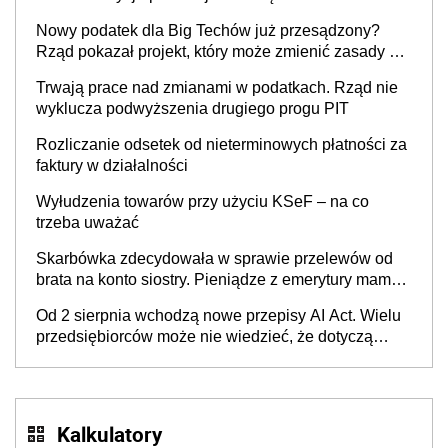
Nowy podatek dla Big Techów już przesądzony?
Rząd pokazał projekt, który może zmienić zasady gry
w Polsce
Trwają prace nad zmianami w podatkach. Rząd nie
wyklucza podwyższenia drugiego progu PIT
Rozliczanie odsetek od nieterminowych płatności za
faktury w działalności
Wyłudzenia towarów przy użyciu KSeF – na co
trzeba uważać
Skarbówka zdecydowała w sprawie przelewów od
brata na konto siostry. Pieniądze z emerytury mamy
wyglądały jak darowizna, ale podatku jednak nie
Od 2 sierpnia wchodzą nowe przepisy AI Act. Wielu
będzie
przedsiębiorców może nie wiedzieć, że dotyczą
także ich
Kalkulatory