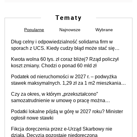
Tematy
Popularne
Najnowsze
Wybrane
Dług celny i odpowiedzialność solidarna firm w
sporach z UCS. Kiedy cudzy błąd może stać się
Twoim problemem
Kwota wolna 60 tys. zł coraz bliżej? Rząd policzył
koszt zmiany. Chodzi o ponad 60 mld zł
Podatek od nieruchomości w 2027 r. – podwyżka
stawek maksymalnych. 1,29 zł za 1 m2 mieszkania,
36,49 zł za 1 m2 budynków i lokali związanych z
Czy za okres, w którym „przekształcono”
prowadzeniem działalności gospodarczej
samozatrudnienie w umowę o pracę można
wystawić faktury korygujące? Rozwiązanie umowy
Podatki lokalne pójdą w górę w 2027 roku? Minister
cywilnoprawnej jedynym racjonalnym wyjściem
ogłosił nowe stawki
Fikcja doręczenia przez e-Urząd Skarbowy nie
działa. Decyzja pozostaje niedoręczona