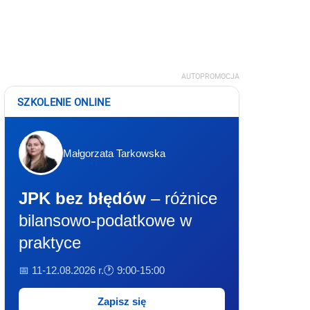
AUTOPROMOCJA
SZKOLENIE ONLINE
Małgorzata Tarkowska
JPK bez błędów
– różnice
bilansowo-podatkowe w
praktyce
📅 11-12.08.2026 r.
🕐 9:00-15:00
Zapisz się