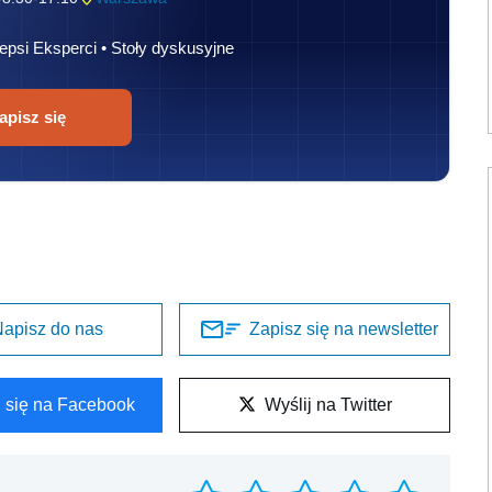
epsi Eksperci • Stoły dyskusyjne
apisz się
apisz do nas
Zapisz się na newsletter
l się na Facebook
Wyślij na Twitter