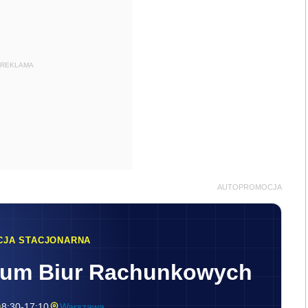
REKLAMA
AUTOPROMOCJA
CJA STACJONARNA
rum Biur Rachunkowych
8:30-17:10
Warszawa