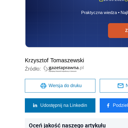
Praktyczna wiedza • Najl
Z
Krzysztof Tomaszewski
Źródło:
Wersja do druku
N
Udostępnij na Linkedin
Podzie
Oceń jakość naszego artykułu