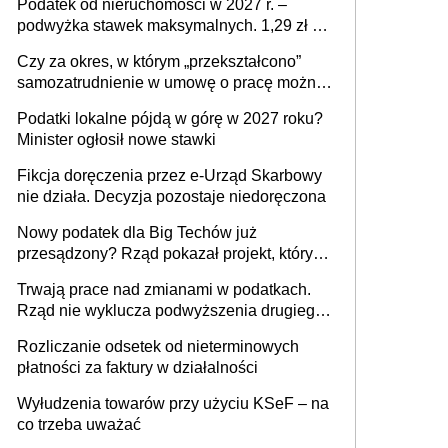
Podatek od nieruchomości w 2027 r. –
podwyżka stawek maksymalnych. 1,29 zł za
1 m2 mieszkania, 36,49 zł za 1 m2
Czy za okres, w którym „przekształcono”
budynków i lokali związanych z
samozatrudnienie w umowę o pracę można
prowadzeniem działalności gospodarczej
wystawić faktury korygujące? Rozwiązanie
Podatki lokalne pójdą w górę w 2027 roku?
umowy cywilnoprawnej jedynym
Minister ogłosił nowe stawki
racjonalnym wyjściem
Fikcja doręczenia przez e-Urząd Skarbowy
nie działa. Decyzja pozostaje niedoręczona
Nowy podatek dla Big Techów już
przesądzony? Rząd pokazał projekt, który
może zmienić zasady gry w Polsce
Trwają prace nad zmianami w podatkach.
Rząd nie wyklucza podwyższenia drugiego
progu PIT
Rozliczanie odsetek od nieterminowych
płatności za faktury w działalności
Wyłudzenia towarów przy użyciu KSeF – na
co trzeba uważać