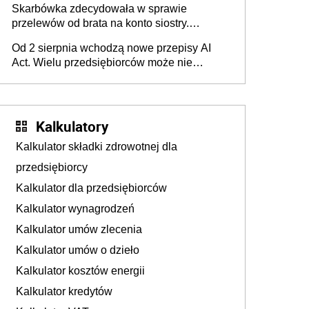
Skarbówka zdecydowała w sprawie
przelewów od brata na konto siostry.
Pieniądze z emerytury mamy wyglądały jak
Od 2 sierpnia wchodzą nowe przepisy AI
darowizna, ale podatku jednak nie będzie
Act. Wielu przedsiębiorców może nie
wiedzieć, że dotyczą także ich
Kalkulatory
Kalkulator składki zdrowotnej dla
przedsiębiorcy
Kalkulator dla przedsiębiorców
Kalkulator wynagrodzeń
Kalkulator umów zlecenia
Kalkulator umów o dzieło
Kalkulator kosztów energii
Kalkulator kredytów