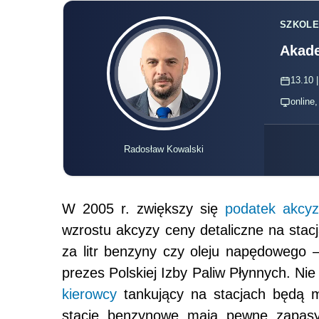
SZKOLE
Akade
13.10 |
online
Radosław Kowalski
W 2005 r. zwiększy się
podatek akcy
wzrostu akcyzy ceny detaliczne na sta
za litr benzyny czy oleju napędowego 
prezes Polskiej Izby Paliw Płynnych. Nie
kierowcy
tankujący na stacjach będą mu
stacje benzynowe mają pewne zapasy 