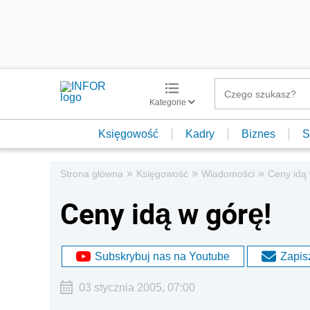
Kategorie
Księgowość
Kadry
Biznes
S
»
»
»
Strona główna
Księgowość
Wiadomości
Ceny idą 
Ceny idą w górę!
Subskrybuj nas na Youtube
Zapisz
03 stycznia 2005, 07:00