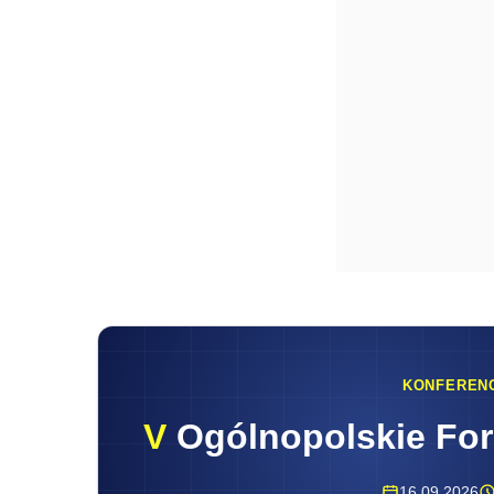
KONFEREN
V
Ogólnopolskie Fo
16.09.2026