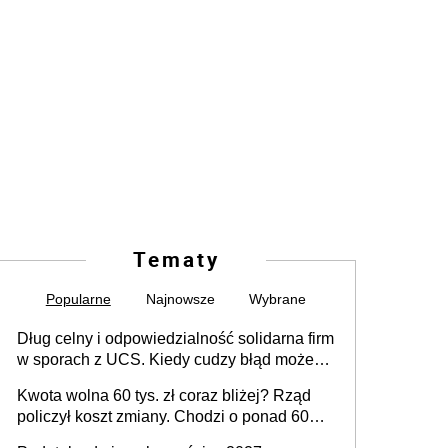
Tematy
Popularne
Najnowsze
Wybrane
Dług celny i odpowiedzialność solidarna firm
w sporach z UCS. Kiedy cudzy błąd może
stać się Twoim problemem
Kwota wolna 60 tys. zł coraz bliżej? Rząd
policzył koszt zmiany. Chodzi o ponad 60
mld zł