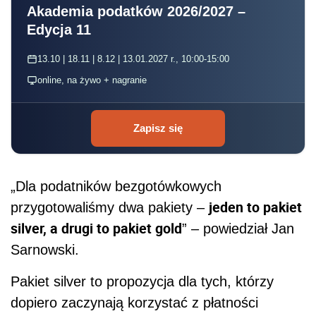
Akademia podatków 2026/2027 –
Edycja 11
13.10 | 18.11 | 8.12 | 13.01.2027 r., 10:00-15:00
online, na żywo + nagranie
Zapisz się
„Dla podatników bezgotówkowych
jeden to pakiet
przygotowaliśmy dwa pakiety –
silver, a drugi to pakiet gold
” – powiedział Jan
Sarnowski.
Pakiet silver to propozycja dla tych, którzy
dopiero zaczynają korzystać z płatności