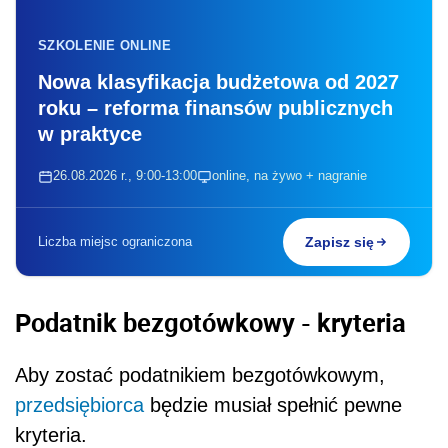
SZKOLENIE ONLINE
Nowa klasyfikacja budżetowa od 2027
roku – reforma finansów publicznych
w praktyce
26.08.2026 r., 9:00-13:00
online, na żywo + nagranie
Liczba miejsc ograniczona
Zapisz się
Podatnik bezgotówkowy - kryteria
Aby zostać podatnikiem bezgotówkowym,
przedsiębiorca
będzie musiał spełnić pewne
kryteria.