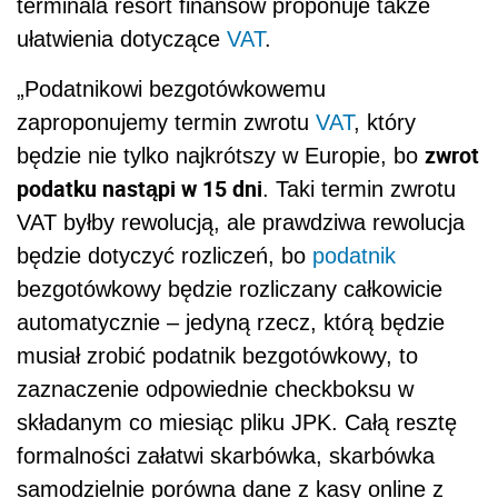
terminala resort finansów proponuje także
ułatwienia dotyczące
VAT
.
„Podatnikowi bezgotówkowemu
zaproponujemy termin zwrotu
VAT
, który
zwrot
będzie nie tylko najkrótszy w Europie, bo
podatku nastąpi w 15 dni
. Taki termin zwrotu
VAT byłby rewolucją, ale prawdziwa rewolucja
będzie dotyczyć rozliczeń, bo
podatnik
bezgotówkowy będzie rozliczany całkowicie
automatycznie – jedyną rzecz, którą będzie
musiał zrobić podatnik bezgotówkowy, to
zaznaczenie odpowiednie checkboksu w
składanym co miesiąc pliku JPK. Całą resztę
formalności załatwi skarbówka, skarbówka
samodzielnie porówna dane z kasy online z