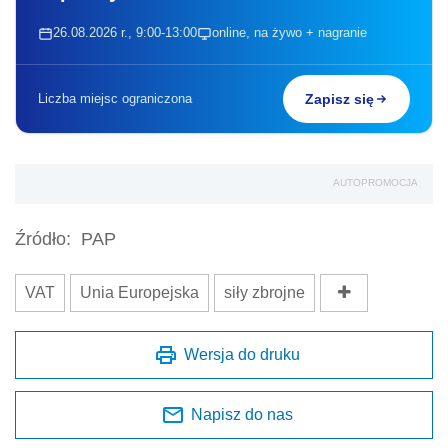
26.08.2026 r., 9:00-13:00
online, na żywo + nagranie
Liczba miejsc ograniczona
Zapisz się
AUTOPROMOCJA
Źródło:
PAP
VAT
Unia Europejska
siły zbrojne
Wersja do druku
Napisz do nas