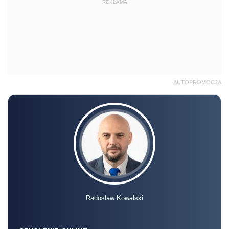
REKLAMA
AUTOPROMOCJA
Radosław Kowalski