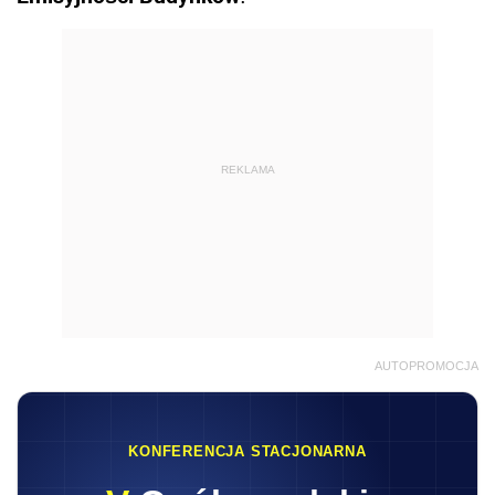
REKLAMA
AUTOPROMOCJA
KONFERENCJA STACJONARNA