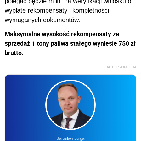
polegać będzie m.in. na weryfikacji wniosku o
wypłatę rekompensaty i kompletności
wymaganych dokumentów.
Maksymalna wysokość rekompensaty za
sprzedaż 1 tony paliwa stałego wyniesie 750 zł
brutto
.
AUTOPROMOCJA
Jarosław Jurga