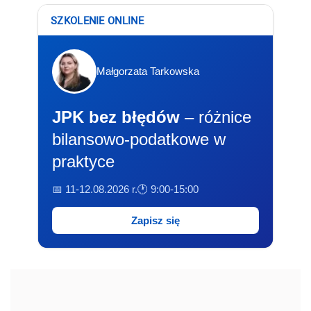
SZKOLENIE ONLINE
Małgorzata Tarkowska
JPK bez błędów
– różnice
bilansowo-podatkowe w
praktyce
📅 11-12.08.2026 r.
🕐 9:00-15:00
Zapisz się