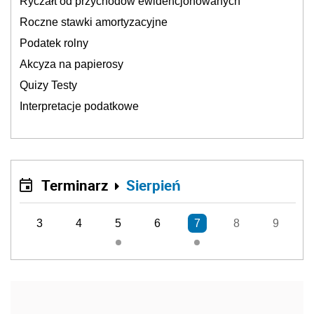
Ryczałt od przychodów ewidencjonowanych
Roczne stawki amortyzacyjne
Podatek rolny
Akcyza na papierosy
Quizy Testy
Interpretacje podatkowe
Terminarz
Sierpień
3
4
5
6
7
8
9