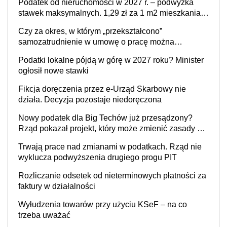
Podatek od nieruchomości w 2027 r. – podwyżka
stawek maksymalnych. 1,29 zł za 1 m2 mieszkania,
36,49 zł za 1 m2 budynków i lokali związanych z
Czy za okres, w którym „przekształcono”
prowadzeniem działalności gospodarczej
samozatrudnienie w umowę o pracę można
wystawić faktury korygujące? Rozwiązanie umowy
Podatki lokalne pójdą w górę w 2027 roku? Minister
cywilnoprawnej jedynym racjonalnym wyjściem
ogłosił nowe stawki
Fikcja doręczenia przez e-Urząd Skarbowy nie
działa. Decyzja pozostaje niedoręczona
Nowy podatek dla Big Techów już przesądzony?
Rząd pokazał projekt, który może zmienić zasady gry
w Polsce
Trwają prace nad zmianami w podatkach. Rząd nie
wyklucza podwyższenia drugiego progu PIT
Rozliczanie odsetek od nieterminowych płatności za
faktury w działalności
Wyłudzenia towarów przy użyciu KSeF – na co
trzeba uważać