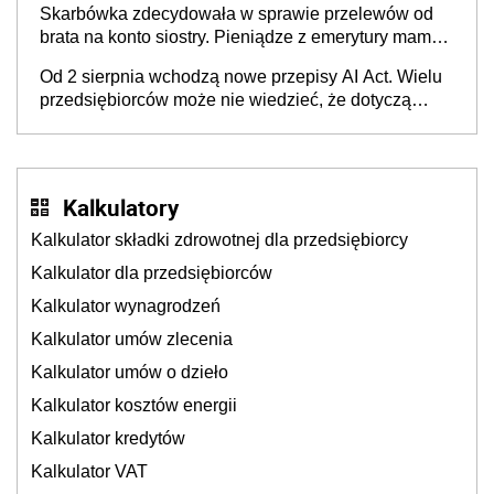
Skarbówka zdecydowała w sprawie przelewów od
brata na konto siostry. Pieniądze z emerytury mamy
wyglądały jak darowizna, ale podatku jednak nie
Od 2 sierpnia wchodzą nowe przepisy AI Act. Wielu
będzie
przedsiębiorców może nie wiedzieć, że dotyczą
także ich
Kalkulatory
Kalkulator składki zdrowotnej dla przedsiębiorcy
Kalkulator dla przedsiębiorców
Kalkulator wynagrodzeń
Kalkulator umów zlecenia
Kalkulator umów o dzieło
Kalkulator kosztów energii
Kalkulator kredytów
Kalkulator VAT