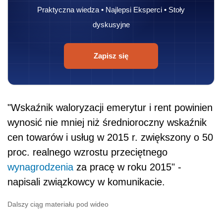
Praktyczna wiedza • Najlepsi Eksperci • Stoły
dyskusyjne
Zapisz się
"Wskaźnik waloryzacji emerytur i rent powinien
wynosić nie mniej niż średnioroczny wskaźnik
cen towarów i usług w 2015 r. zwiększony o 50
proc. realnego wzrostu przeciętnego
wynagrodzenia
za pracę w roku 2015" -
napisali związkowcy w komunikacie.
Dalszy ciąg materiału pod wideo