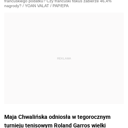
francuskiego podatku? Czy francuski fiskus zabierze 46,4%
nagrody?
/
YOAN VALAT
/
PAP/EPA
Maja Chwalińska odniosła w tegorocznym
turnieju tenisowym Roland Garros wielki