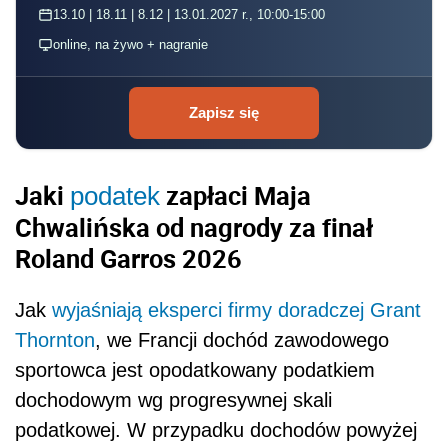
13.10 | 18.11 | 8.12 | 13.01.2027 r., 10:00-15:00
online, na żywo + nagranie
Zapisz się
Jaki
zapłaci Maja
podatek
Chwalińska od nagrody za finał
Roland Garros 2026
Jak
wyjaśniają eksperci firmy doradczej Grant
Thornton
, we Francji dochód zawodowego
sportowca jest opodatkowany podatkiem
dochodowym wg progresywnej skali
podatkowej. W przypadku dochodów powyżej