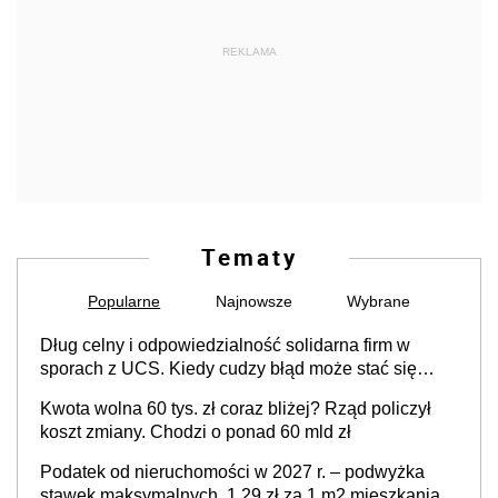
REKLAMA
Tematy
Popularne
Najnowsze
Wybrane
Dług celny i odpowiedzialność solidarna firm w
sporach z UCS. Kiedy cudzy błąd może stać się
Twoim problemem
Kwota wolna 60 tys. zł coraz bliżej? Rząd policzył
koszt zmiany. Chodzi o ponad 60 mld zł
Podatek od nieruchomości w 2027 r. – podwyżka
stawek maksymalnych. 1,29 zł za 1 m2 mieszkania,