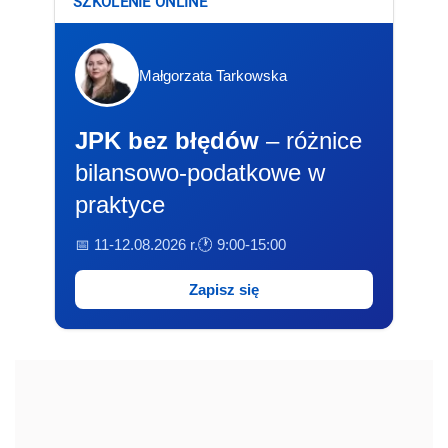
SZKOLENIE ONLINE
Małgorzata Tarkowska
JPK bez błędów
– różnice
bilansowo-podatkowe w
praktyce
📅 11-12.08.2026 r.
🕐 9:00-15:00
Zapisz się