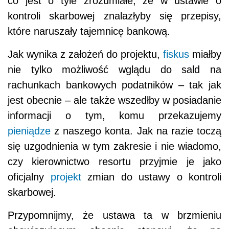
co jest o tyle zrozumiałe, że w ustawie o
kontroli skarbowej znalazłyby się przepisy,
które naruszały tajemnicę bankową.
Jak wynika z założeń do projektu,
fiskus
miałby
nie tylko możliwość wglądu do sald na
rachunkach bankowych podatników – tak jak
jest obecnie – ale także wszedłby w posiadanie
informacji o tym, komu przekazujemy
pieniądze
z naszego konta. Jak na razie toczą
się uzgodnienia w tym zakresie i nie wiadomo,
czy kierownictwo resortu przyjmie je jako
oficjalny
projekt
zmian do ustawy o kontroli
skarbowej.
Przypomnijmy, że ustawa ta w brzmieniu