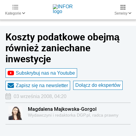
Kategorie
Serwisy
Koszty podatkowe obejmą
również zaniechane
inwestycje
Subskrybuj nas na Youtube
Dołącz do ekspertów
Zapisz się na newsletter
03 września 2008, 04:20
Magdalena Majkowska-Gorgol
Wydawczyni i redaktorka DGP.pl, radca prawny