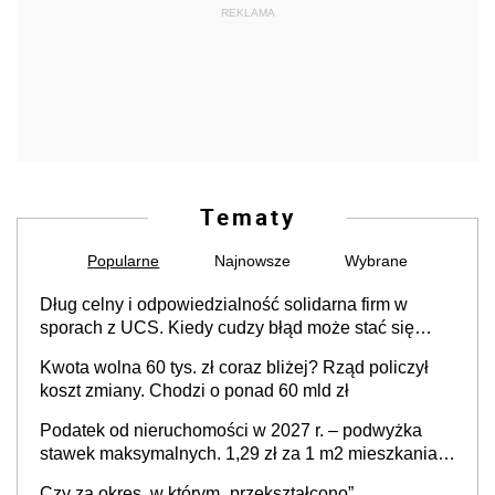
REKLAMA
Tematy
Popularne
Najnowsze
Wybrane
Dług celny i odpowiedzialność solidarna firm w
sporach z UCS. Kiedy cudzy błąd może stać się
Twoim problemem
Kwota wolna 60 tys. zł coraz bliżej? Rząd policzył
koszt zmiany. Chodzi o ponad 60 mld zł
Podatek od nieruchomości w 2027 r. – podwyżka
stawek maksymalnych. 1,29 zł za 1 m2 mieszkania,
36,49 zł za 1 m2 budynków i lokali związanych z
Czy za okres, w którym „przekształcono”