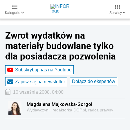
Kategorie
Serwisy
Zwrot wydatków na
materiały budowlane tylko
dla posiadacza pozwolenia
Subskrybuj nas na Youtube
Dołącz do ekspertów
Zapisz się na newsletter
10 września 2008, 04:00
Magdalena Majkowska-Gorgol
Wydawczyni i redaktorka DGP.pl, radca prawny