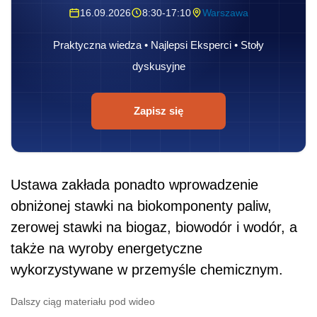
16.09.2026
8:30-17:10
Warszawa
Praktyczna wiedza • Najlepsi Eksperci • Stoły
dyskusyjne
Zapisz się
Ustawa zakłada ponadto wprowadzenie
obniżonej stawki na biokomponenty paliw,
zerowej stawki na biogaz, biowodór i wodór, a
także na wyroby energetyczne
wykorzystywane w przemyśle chemicznym.
Dalszy ciąg materiału pod wideo