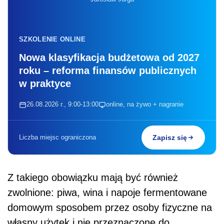
SZKOLENIE ONLINE
Nowa klasyfikacja budżetowa od 2027
roku – reforma finansów publicznych
w praktyce
26.08.2026 r., 9:00-13:00
online, na żywo + nagranie
Liczba miejsc ograniczona
Zapisz się
Z takiego obowiązku mają być również
zwolnione: piwa, wina i napoje fermentowane
domowym sposobem przez osoby fizyczne na
własny użytek i nie przeznaczone do