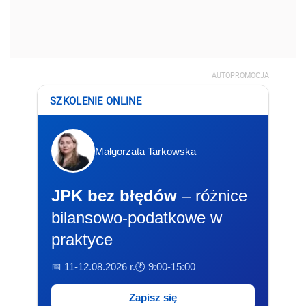
AUTOPROMOCJA
SZKOLENIE ONLINE
Małgorzata Tarkowska
JPK bez błędów
– różnice
bilansowo-podatkowe w
praktyce
📅 11-12.08.2026 r.
🕐 9:00-15:00
Zapisz się