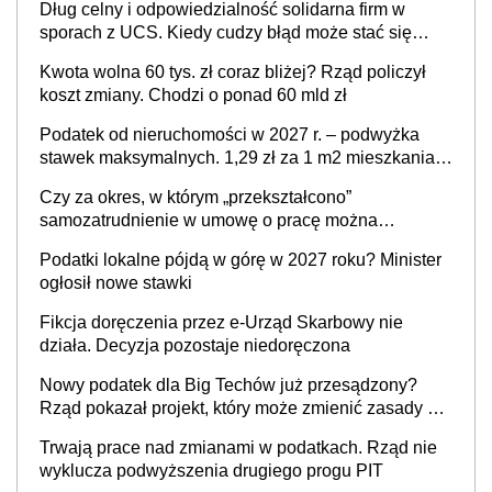
Dług celny i odpowiedzialność solidarna firm w
sporach z UCS. Kiedy cudzy błąd może stać się
Twoim problemem
Kwota wolna 60 tys. zł coraz bliżej? Rząd policzył
koszt zmiany. Chodzi o ponad 60 mld zł
Podatek od nieruchomości w 2027 r. – podwyżka
stawek maksymalnych. 1,29 zł za 1 m2 mieszkania,
36,49 zł za 1 m2 budynków i lokali związanych z
Czy za okres, w którym „przekształcono”
prowadzeniem działalności gospodarczej
samozatrudnienie w umowę o pracę można
wystawić faktury korygujące? Rozwiązanie umowy
Podatki lokalne pójdą w górę w 2027 roku? Minister
cywilnoprawnej jedynym racjonalnym wyjściem
ogłosił nowe stawki
Fikcja doręczenia przez e-Urząd Skarbowy nie
działa. Decyzja pozostaje niedoręczona
Nowy podatek dla Big Techów już przesądzony?
Rząd pokazał projekt, który może zmienić zasady gry
w Polsce
Trwają prace nad zmianami w podatkach. Rząd nie
wyklucza podwyższenia drugiego progu PIT