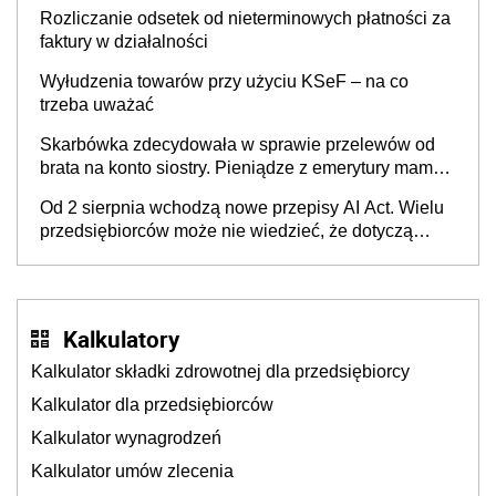
Rozliczanie odsetek od nieterminowych płatności za
faktury w działalności
Wyłudzenia towarów przy użyciu KSeF – na co
trzeba uważać
Skarbówka zdecydowała w sprawie przelewów od
brata na konto siostry. Pieniądze z emerytury mamy
wyglądały jak darowizna, ale podatku jednak nie
Od 2 sierpnia wchodzą nowe przepisy AI Act. Wielu
będzie
przedsiębiorców może nie wiedzieć, że dotyczą
także ich
Kalkulatory
Kalkulator składki zdrowotnej dla przedsiębiorcy
Kalkulator dla przedsiębiorców
Kalkulator wynagrodzeń
Kalkulator umów zlecenia