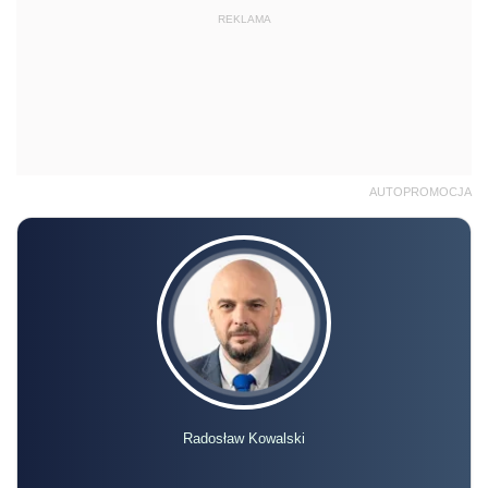
REKLAMA
AUTOPROMOCJA
Radosław Kowalski