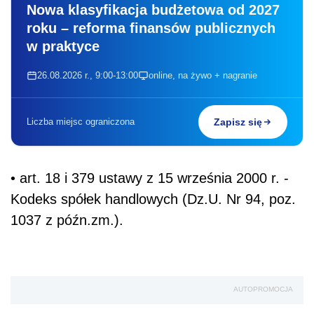
Nowa klasyfikacja budżetowa od 2027
roku – reforma finansów publicznych
w praktyce
26.08.2026 r., 9:00-13:00
online, na żywo + nagranie
Liczba miejsc ograniczona
Zapisz się
• art. 18 i 379 ustawy z 15 września 2000 r. -
Kodeks spółek handlowych (Dz.U. Nr 94, poz.
1037 z późn.zm.).
AUTOPROMOCJA