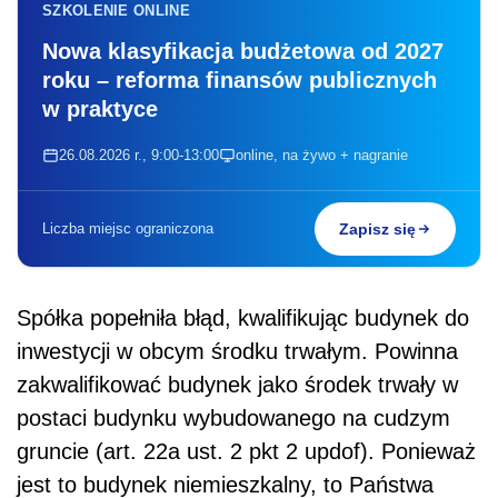
SZKOLENIE ONLINE
Nowa klasyfikacja budżetowa od 2027
roku – reforma finansów publicznych
w praktyce
26.08.2026 r., 9:00-13:00
online, na żywo + nagranie
Liczba miejsc ograniczona
Zapisz się
Spółka popełniła błąd, kwalifikując budynek do
inwestycji w obcym środku trwałym. Powinna
zakwalifikować budynek jako środek trwały w
postaci budynku wybudowanego na cudzym
gruncie (art. 22a ust. 2 pkt 2 updof). Ponieważ
jest to budynek niemieszkalny, to Państwa