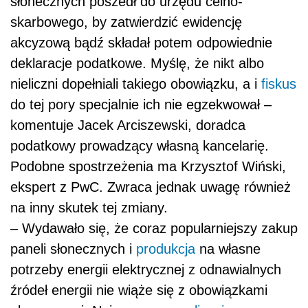
słonecznych poszedł do urzędu celno-
skarbowego, by zatwierdzić ewidencję
akcyzową bądź składał potem odpowiednie
deklaracje podatkowe. Myślę, że nikt albo
nieliczni dopełniali takiego obowiązku, a i
fiskus
do tej pory specjalnie ich nie egzekwował –
komentuje Jacek Arciszewski, doradca
podatkowy prowadzący własną kancelarię.
Podobne spostrzeżenia ma Krzysztof Wiński,
ekspert z PwC. Zwraca jednak uwagę również
na inny skutek tej zmiany.
– Wydawało się, że coraz popularniejszy zakup
paneli słonecznych i
produkcja
na własne
potrzeby energii elektrycznej z odnawialnych
źródeł energii nie wiąże się z obowiązkami