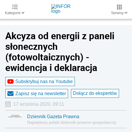
Kategorie
Serwisy
Akcyza od energii z paneli
słonecznych
(fotowoltaicznych) -
ewidencja i deklaracja
Subskrybuj nas na Youtube
Dołącz do ekspertów
Zapisz się na newsletter
17 września 2020, 09:11
Dziennik Gazeta Prawna
Największy polski dziennik prawno-gospodarczy