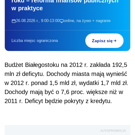
roku – reforma finansów publicznych
w praktyce
26.08.2026 r., 9:00-13:00
online, na żywo + nagranie
Liczba miejsc ograniczona
Zapisz się
Budżet Białegostoku na 2012 r. zakłada 192,5
mln zł deficytu. Dochody miasta mają wynieść
w 2012 r. ponad 1,5 mld zł, wydatki 1,7 mld zł.
Dochody mają być o 7,6 proc. większe niż w
2011 r. Deficyt będzie pokryty z kredytu.
AUTOPROMOCJA