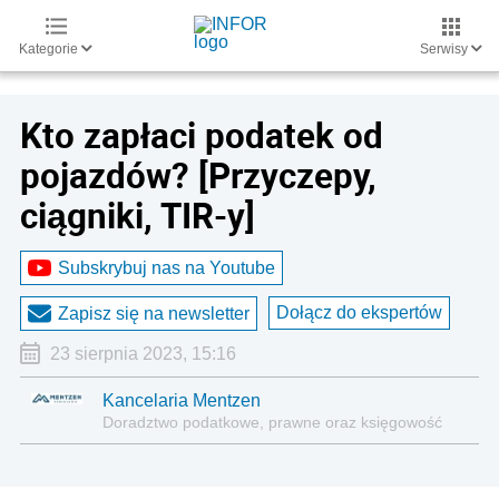
Kategorie
Serwisy
Kto zapłaci podatek od
pojazdów? [Przyczepy,
ciągniki, TIR-y]
Subskrybuj nas na Youtube
Dołącz do ekspertów
Zapisz się na newsletter
23 sierpnia 2023, 15:16
Kancelaria Mentzen
Doradztwo podatkowe, prawne oraz księgowość